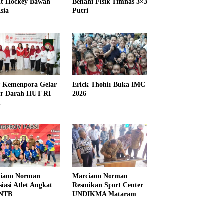
it Hockey Bawah
Benahi Fisik Timnas 3×3
sia
Putri
Kemenpora Gelar
Erick Thohir Buka IMC
r Darah HUT RI
2026
1
iano Norman
Marciano Norman
siasi Atlet Angkat
Resmikan Sport Center
 NTB
UNDIKMA Mataram