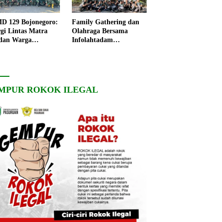
 129 Bojonegoro:
Family Gathering dan
rgi Lintas Matra
Olahraga Bersama
dan Warga
Infolahtadam
ngo, Percepat
V/Brawijaya Pererat
angunan Desa
Soliditas dan
Kebersamaan
MPUR ROKOK ILEGAL