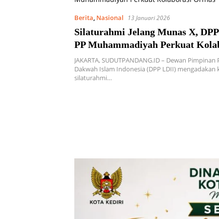
Berita
,
Nasional
13 Januari 2026
Silaturahmi Jelang Munas X, DPP
PP Muhammadiyah Perkuat Kolab
Ormas
JAKARTA, SUDUTPANDANG.ID – Dewan Pimpinan 
Dakwah Islam Indonesia (DPP LDII) mengadakan
silaturahmi…