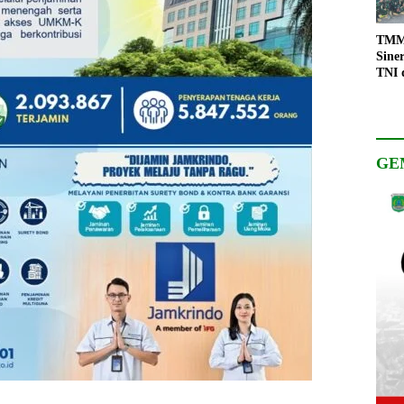
TMMD
Sine
TNI 
Keso
Pemb
GE