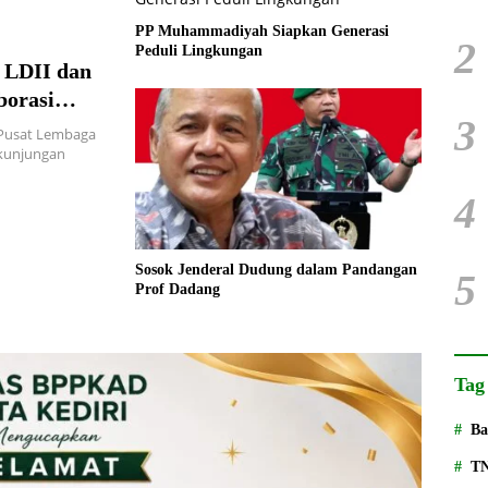
PP Muhammadiyah Siapkan Generasi
2
Peduli Lingkungan
 LDII dan
orasi
3
Pusat Lembaga
 kunjungan
4
Sosok Jenderal Dudung dalam Pandangan
5
Prof Dadang
Tag
Ba
T