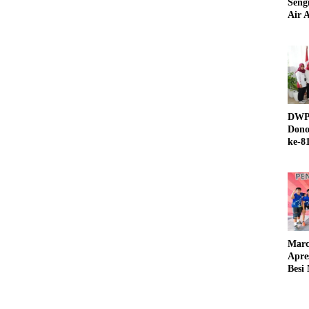
Seng
Air A
DWP 
Dono
ke-8
Marc
Apre
Besi