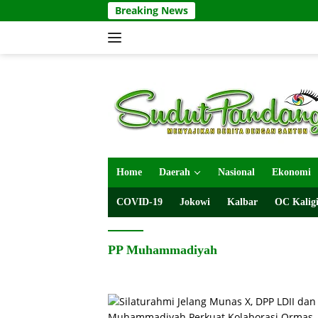
Langsung
Breaking News
ke
konten
Home
Daerah
Nasional
Ekonomi
COVID-19
Jokowi
Kalbar
OC Kaligi
PP Muhammadiyah