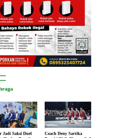
hraga
r Jadi Saksi Duel
Coach Deny Sartika