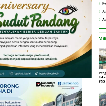
Po
Ja
As
Mil
Pang
Teka
PNS