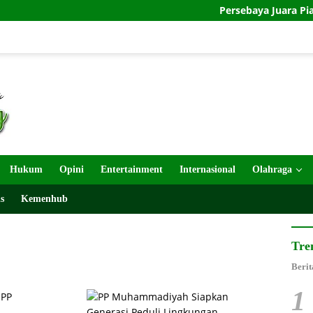
Persebaya Juara Piala Presiden 
Hukum
Opini
Entertainment
Internasional
Olahraga
s
Kemenhub
Tre
Berit
1