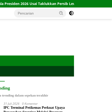
2026 Usai Taklukkan Persib Lewat Adu Penalti
Babinsa P
nding
a trending dalam sepekan terakhir
31 Juli 2026
0 Komentar
IPC Terminal Petikemas Perkuat Upaya