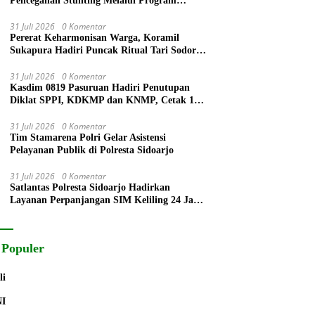
Pencegahan Stunting Melalui Program
PELITA 2026
31 Juli 2026
0 Komentar
Pererat Keharmonisan Warga, Koramil
Sukapura Hadiri Puncak Ritual Tari Sodoran
Hari Raya Karo Suku Tengger di Bromo
31 Juli 2026
0 Komentar
Kasdim 0819 Pasuruan Hadiri Penutupan
Diklat SPPI, KDKMP dan KNMP, Cetak 172
Generasi Siap Mengabdi untuk Negeri
31 Juli 2026
0 Komentar
Tim Stamarena Polri Gelar Asistensi
Pelayanan Publik di Polresta Sidoarjo
31 Juli 2026
0 Komentar
Satlantas Polresta Sidoarjo Hadirkan
Layanan Perpanjangan SIM Keliling 24 Jam
Selama 17 Hari Non Stop
 Populer
li
NI