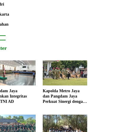
lri
karta
ahan
iter
dam Jaya
Kapolda Metro Jaya
nkan Integritas
dan Pangdam Jaya
 TNI AD
Perkuat Sinergi dengan
Korps Marinir