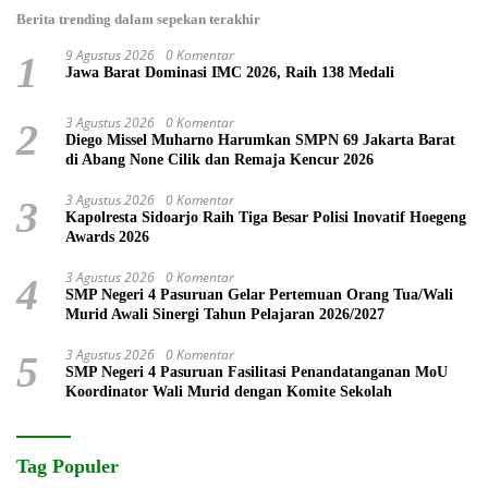
Berita trending dalam sepekan terakhir
9 Agustus 2026
0 Komentar
1
Jawa Barat Dominasi IMC 2026, Raih 138 Medali
3 Agustus 2026
0 Komentar
2
Diego Missel Muharno Harumkan SMPN 69 Jakarta Barat
di Abang None Cilik dan Remaja Kencur 2026
3 Agustus 2026
0 Komentar
3
Kapolresta Sidoarjo Raih Tiga Besar Polisi Inovatif Hoegeng
Awards 2026
3 Agustus 2026
0 Komentar
4
SMP Negeri 4 Pasuruan Gelar Pertemuan Orang Tua/Wali
Murid Awali Sinergi Tahun Pelajaran 2026/2027
3 Agustus 2026
0 Komentar
5
SMP Negeri 4 Pasuruan Fasilitasi Penandatanganan MoU
Koordinator Wali Murid dengan Komite Sekolah
Tag Populer