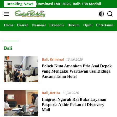
Langsung
Jawa Barat Dominasi IMC 2026, Raih 138 Medali
Breaking News
Kodim K
ke
konten
Home
Daerah
Nasional
Ekonomi
Hukum
Opini
Entertainme
Bali
Bali
,
Kriminal
13 Juli 2026
Polsek Kuta Amankan Pria Asal Depok
yang Mengaku Wartawan usai Diduga
Ancam Tamu Hotel
Bali
,
Berita
11 Juli 2026
Imigrasi Ngurah Rai Buka Layanan
Pasporia Akhir Pekan di Discovery
Mall