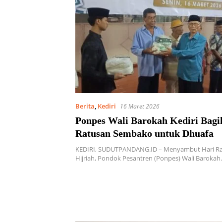
Berita
,
Kediri
16 Maret 2026
Ponpes Wali Barokah Kediri Bagi
Ratusan Sembako untuk Dhuafa
KEDIRI, SUDUTPANDANG.ID – Menyambut Hari Raya
Hijriah, Pondok Pesantren (Ponpes) Wali Baroka