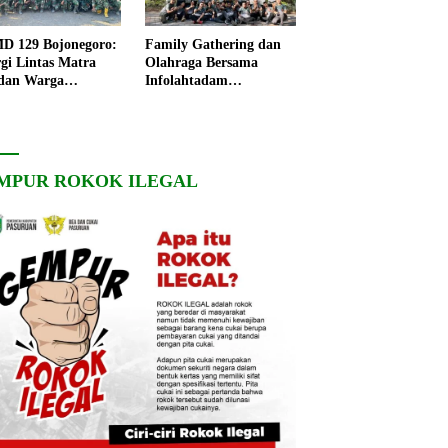
 129 Bojonegoro:
Family Gathering dan
rgi Lintas Matra
Olahraga Bersama
dan Warga
Infolahtadam
ngo, Percepat
V/Brawijaya Pererat
angunan Desa
Soliditas dan
Kebersamaan
MPUR ROKOK ILEGAL