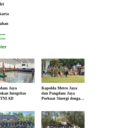
lri
karta
ahan
iter
dam Jaya
Kapolda Metro Jaya
nkan Integritas
dan Pangdam Jaya
 TNI AD
Perkuat Sinergi dengan
Korps Marinir