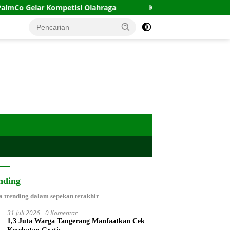
Kompetisi Olahraga
Kasus Anemia Siswi di Kabupaten Ta
nding
a trending dalam sepekan terakhir
31 Juli 2026
0 Komentar
1,3 Juta Warga Tangerang Manfaatkan Cek