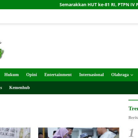
Semarakkan HUT ke-81 RI, PTPN IV PalmCo Gelar 
Hukum
Opini
Entertainment
Internasional
Olahraga
s
Kemenhub
Tre
Berit
1