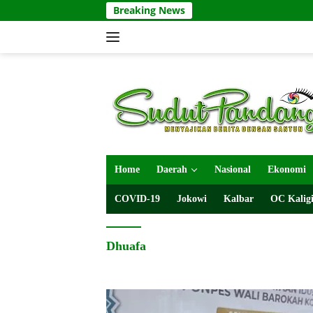
Langsung
Breaking News
ke
konten
Home
Daerah
Nasional
Ekonomi
COVID-19
Jokowi
Kalbar
OC Kaligi
Dhuafa