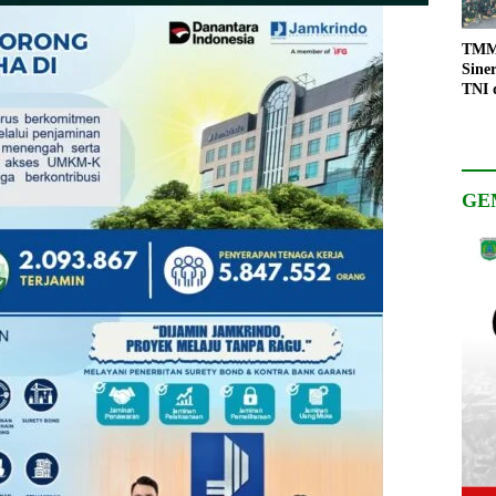
TMMD
Sine
TNI 
Keso
Pemb
GE