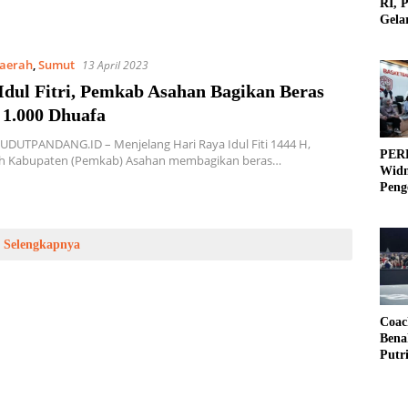
RI, 
Gela
Olah
aerah
,
Sumut
13 April 2023
Idul Fitri, Pemkab Asahan Bagikan Beras
 1.000 Dhuafa
UDUTPANDANG.ID – Menjelang Hari Raya Idul Fiti 1444 H,
PERB
h Kabupaten (Pemkab) Asahan membagikan beras…
Widm
Peng
3×3
Selengkapnya
Coac
Bena
Putr