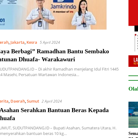
erah
,
Jakarta
,
Kesra
5 April 2024
aya Berbagi” Ramadhan Bantu Sembako
ntunan Dhuafa- Warakawuri
UDUTPANDANG.ID – Di akhir Ramadhan menjelang Idul Fitri 1445
024 Masehi, Persatuan Wartawan Indonesia…
Ola
erita
,
Daerah
,
Sumut
2 April 2024
 Asahan Serahkan Bantuan Beras Kepada
Dhuafa
MUT, SUDUTPANDANG.ID – Bupati Asahan, Sumatera Utara, H.
c menyerahkan bantuan beras 10 kg…
Sema