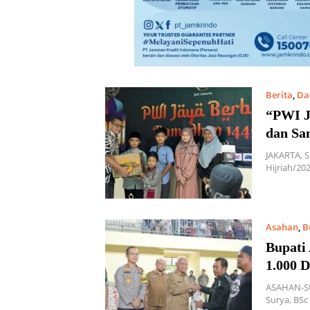
Berita
,
Da
“PWI J
dan Sa
JAKARTA, S
Hijriah/2
Asahan
,
B
Bupati
1.000 
ASAHAN-SU
Surya, BS