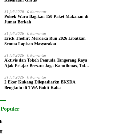
Kesehatan Gratis
31 Juli 2026
0 Komentar
Polsek Waru Bagikan 150 Paket Makanan di
Jumat Berkah
31 Juli 2026
0 Komentar
Erick Thohir: Merdeka Run 2026 Libatkan
Semua Lapisan Masyarakat
31 Juli 2026
0 Komentar
Aktivis dan Tokoh Pemuda Tangerang Raya
Ajak Pelajar Bersatu Jaga Kamtibmas, Tolak
Anarkisme, Narkoba dan Bullying
31 Juli 2026
0 Komentar
2 Ekor Kukang Dilepasliarkn BKSDA
Bengkulu di TWA Bukit Kaba
 Populer
li
NI