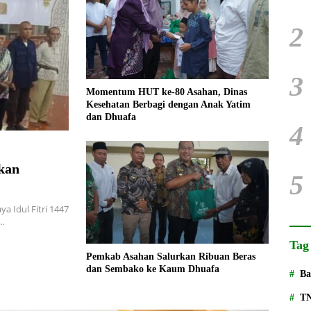
2
3
Momentum HUT ke-80 Asahan, Dinas
Kesehatan Berbagi dengan Anak Yatim
dan Dhuafa
4
kan
5
 Idul Fitri 1447
h…
Tag
Pemkab Asahan Salurkan Ribuan Beras
dan Sembako ke Kaum Dhuafa
Ba
T