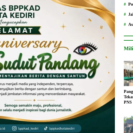
Po
Ja
As
Mil
Pang
Teka
PNS