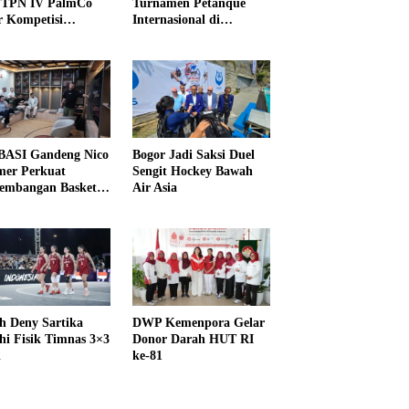
PTPN IV PalmCo
Turnamen Petanque
r Kompetisi
Internasional di
raga
UNDIKMA
ASI Gandeng Nico
Bogor Jadi Saksi Duel
er Perkuat
Sengit Hockey Bawah
embangan Basket
Air Asia
h Deny Sartika
DWP Kemenpora Gelar
hi Fisik Timnas 3×3
Donor Darah HUT RI
i
ke-81