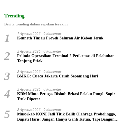
Trending
Berita trending dalam sepekan terakhir
1 Agustus 2026
0 Komentar
1
Kenneth Tinjau Proyek Saluran Air Kebon Jeruk
2 Agustus 2026
0 Komentar
2
Pelindo Operasikan Terminal 2 Petikemas di Pelabuhan
Tanjung Priok
2 Agustus 2026
0 Komentar
3
BMKG: Cuaca Jakarta Cerah Sepanjang Hari
2 Agustus 2026
0 Komentar
4
KDM Minta Petugas Dishub Bekasi Pelaku Pungli Sopir
Truk Dipecat
2 Agustus 2026
0 Komentar
5
Musorkab KONI Jadi Titik Balik Olahraga Probolinggo,
Bupati Haris: Jangan Hanya Ganti Ketua, Tapi Bangun
Prestasi