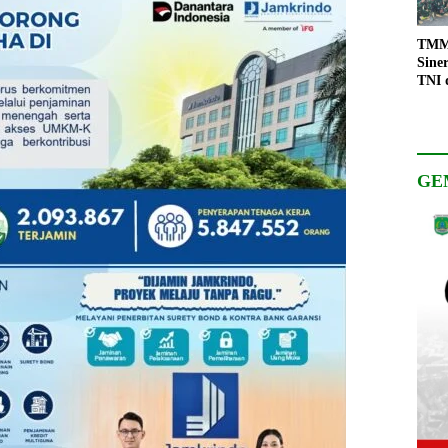
TMMD
Sine
TNI 
Keso
Pemb
GE