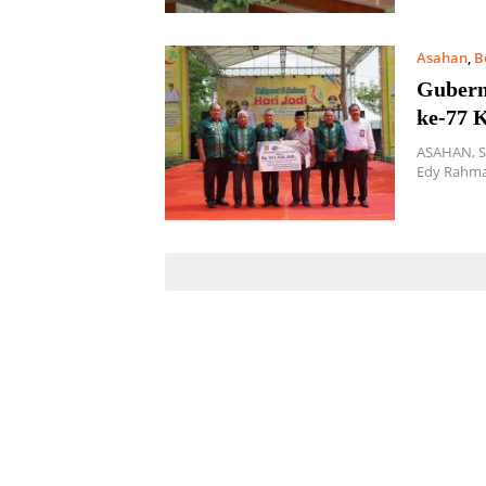
Asahan
,
B
Gubern
ke-77 
ASAHAN, S
Edy Rahma