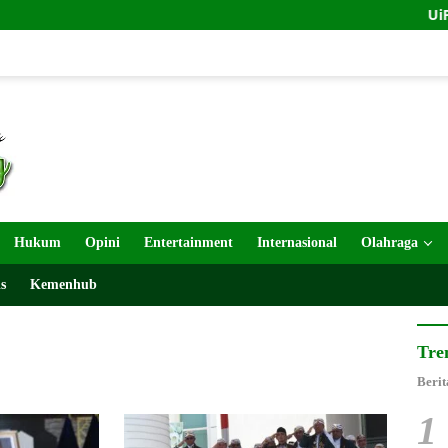
UiPath dan I
Hukum
Opini
Entertainment
Internasional
Olahraga
s
Kemenhub
Tre
Berit
1