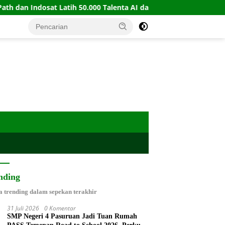
ndosat Latih 50.000 Talenta AI dan Automation
PERBASI
nding
a trending dalam sepekan terakhir
31 Juli 2026
0 Komentar
SMP Negeri 4 Pasuruan Jadi Tuan Rumah