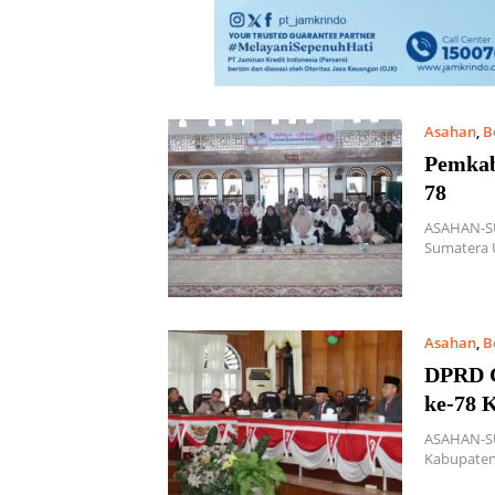
Asahan
,
B
Pemkab
78
ASAHAN-SU
Sumatera U
Asahan
,
B
DPRD G
ke-78 
ASAHAN-SU
Kabupaten