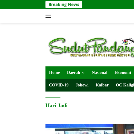
Langsung
Breaking News
ke
konten
Home
Daerah
Nasional
Ekonomi
COVID-19
Jokowi
Kalbar
OC Kaligi
Hari Jadi