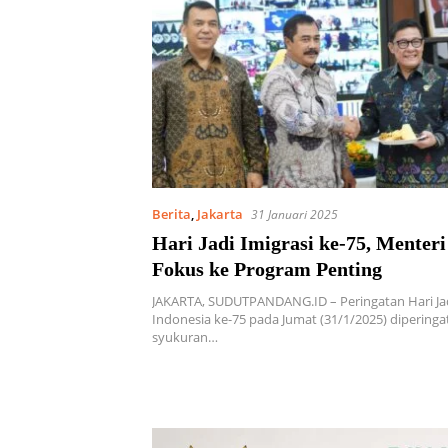
Berita
,
Jakarta
31 Januari 2025
Hari Jadi Imigrasi ke-75, Menteri
Fokus ke Program Penting
JAKARTA, SUDUTPANDANG.ID – Peringatan Hari Jad
Indonesia ke-75 pada Jumat (31/1/2025) diperinga
syukuran…