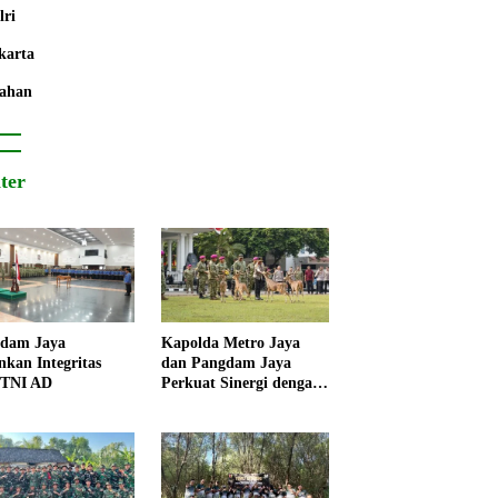
lri
karta
ahan
iter
dam Jaya
Kapolda Metro Jaya
nkan Integritas
dan Pangdam Jaya
 TNI AD
Perkuat Sinergi dengan
Korps Marinir