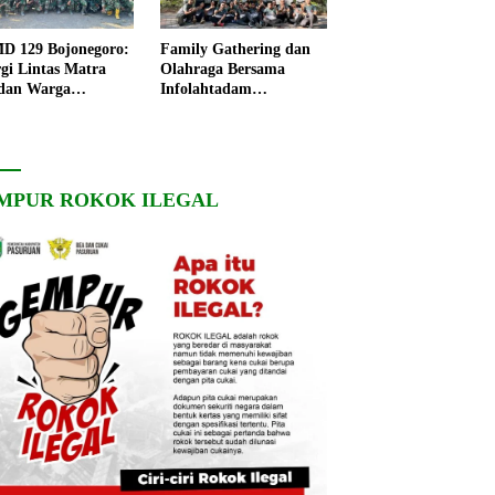
 129 Bojonegoro:
Family Gathering dan
rgi Lintas Matra
Olahraga Bersama
dan Warga
Infolahtadam
ngo, Percepat
V/Brawijaya Pererat
angunan Desa
Soliditas dan
Kebersamaan
MPUR ROKOK ILEGAL