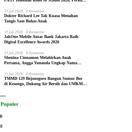
PASS Temenan Road to School 2026, Perkuat
Konselor Sebaya Cegah Perundungan
31 Juli 2026
0 Komentar
Dokter Richard Lee Tak Kuasa Menahan
Tangis Saat Bahas Anak
31 Juli 2026
0 Komentar
JakOne Mobile Antar Bank Jakarta Raih
Digital Excellence Awards 2026
31 Juli 2026
0 Komentar
Shenina Cinnamon Melahirkan Anak
Pertama, Angga Yunanda Ungkap Nama
Buah Hati
31 Juli 2026
0 Komentar
TMMD 129 Bojonegoro Bangun Sumur Bor
di Kesongo, Dukung Air Bersih dan UMKM
Desa
 Populer
li
NI