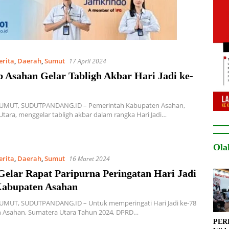
erita
,
Daerah
,
Sumut
17 April 2024
 Asahan Gelar Tabligh Akbar Hari Jadi ke-
MUT, SUDUTPANDANG.ID – Pemerintah Kabupaten Asahan,
tara, menggelar tabligh akbar dalam rangka Hari Jadi…
Ola
erita
,
Daerah
,
Sumut
16 Maret 2024
elar Rapat Paripurna Peringatan Hari Jadi
Kabupaten Asahan
MUT, SUDUTPANDANG.ID – Untuk memperingati Hari Jadi ke-78
 Asahan, Sumatera Utara Tahun 2024, DPRD…
PERB