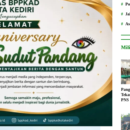
Po
Ja
As
Mil
Pang
Teka
PNS