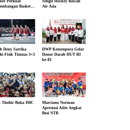
er Perkuat
Sengit Hockey Bawah
embangan Basket
Air Asia
h Deny Sartika
DWP Kemenpora Gelar
hi Fisik Timnas 3×3
Donor Darah HUT RI
i
ke-81
k Thohir Buka IMC
Marciano Norman
Apresiasi Atlet Angkat
Besi NTB