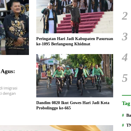
2
3
Peringatan Hari Jadi Kabupaten Pasuruan
ke-1095 Berlangsung Khidmat
4
 Agus:
5
i Imigrasi
ti dengan
Tag
Dandim 0820 Ikut Gowes Hari Jadi Kota
Probolinggo ke-665
Ba
T