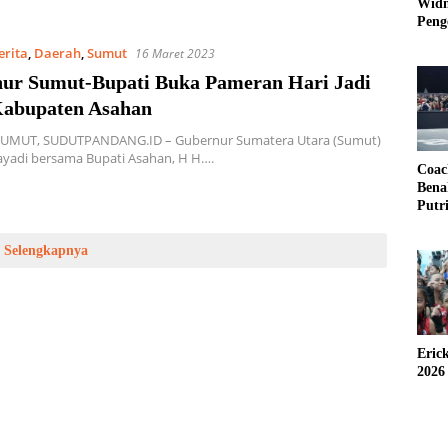
Widm
Peng
3×3
erita
,
Daerah
,
Sumut
16 Maret 2023
ur Sumut-Bupati Buka Pameran Hari Jadi
Kabupaten Asahan
UMUT, SUDUTPANDANG.ID – Gubernur Sumatera Utara (Sumut)
yadi bersama Bupati Asahan, H H….
Coac
Bena
Putr
Selengkapnya
Eric
2026