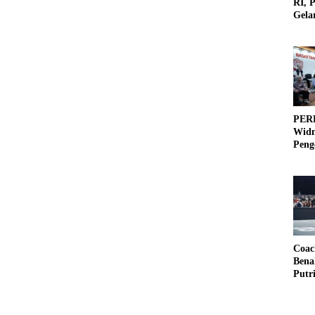
RI, 
Gela
Olah
PERB
Widm
Peng
3×3
Coac
Bena
Putr