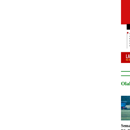
Ola
Sema