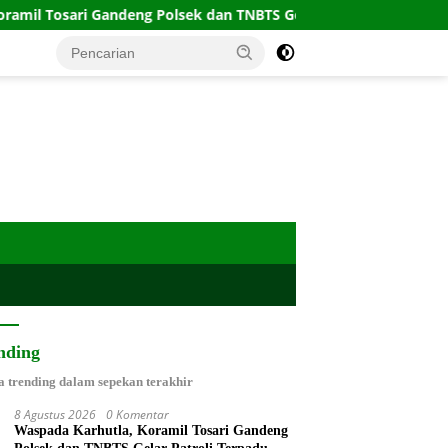
sari Gandeng Polsek dan TNBTS Gelar Patroli Terpadu
Ko
nding
a trending dalam sepekan terakhir
8 Agustus 2026
0 Komentar
Waspada Karhutla, Koramil Tosari Gandeng