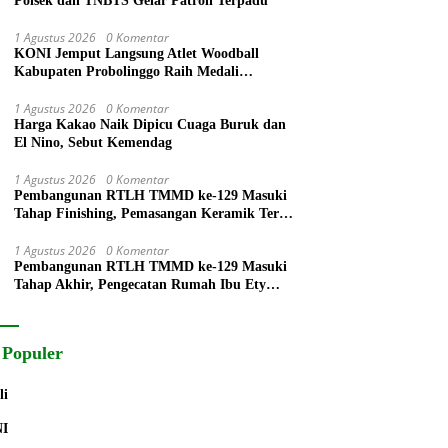
Polsek dan TNBTS Gelar Patroli Terpadu
1 Agustus 2026
0 Komentar
KONI Jemput Langsung Atlet Woodball
Kabupaten Probolinggo Raih Medali
Perunggu Kejuaraan Dunia 2026
1 Agustus 2026
0 Komentar
Harga Kakao Naik Dipicu Cuaga Buruk dan
El Nino, Sebut Kemendag
1 Agustus 2026
0 Komentar
Pembangunan RTLH TMMD ke-129 Masuki
Tahap Finishing, Pemasangan Keramik Terus
Dikebut
1 Agustus 2026
0 Komentar
Pembangunan RTLH TMMD ke-129 Masuki
Tahap Akhir, Pengecatan Rumah Ibu Ety
Terus Berlanjut
 Populer
li
NI