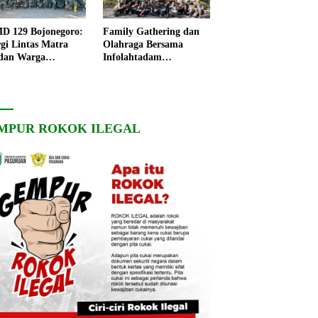
 129 Bojonegoro:
Family Gathering dan
rgi Lintas Matra
Olahraga Bersama
dan Warga
Infolahtadam
ngo, Percepat
V/Brawijaya Pererat
angunan Desa
Soliditas dan
Kebersamaan
MPUR ROKOK ILEGAL