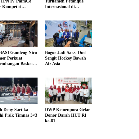
PTPN IV PalmCo
Turnamen Petanque
r Kompetisi
Internasional di
raga
UNDIKMA
ASI Gandeng Nico
Bogor Jadi Saksi Duel
er Perkuat
Sengit Hockey Bawah
embangan Basket
Air Asia
h Deny Sartika
DWP Kemenpora Gelar
hi Fisik Timnas 3×3
Donor Darah HUT RI
i
ke-81