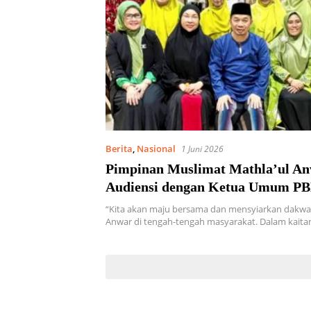
Berita
,
Nasional
1 Juni 2026
Pimpinan Muslimat Mathla’ul A
Audiensi dengan Ketua Umum P
Perkuat Sinergi Dakwah dan Pel
“Kita akan maju bersama dan mensyiarkan dakwa
Anwar di tengah-tengah masyarakat. Dalam kaitan