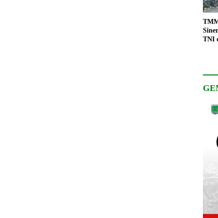
TMMD
Sine
TNI 
Keso
Pemb
GE