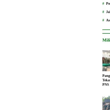
Po
Ja
As
Mil
Pang
Teka
PNS