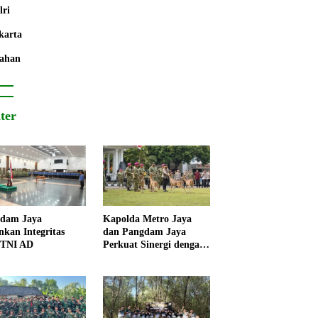
lri
karta
ahan
iter
dam Jaya
Kapolda Metro Jaya
nkan Integritas
dan Pangdam Jaya
 TNI AD
Perkuat Sinergi dengan
Korps Marinir