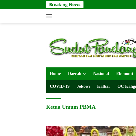
Langsung
Breaking News
ke
konten
Home
Daerah
Nasional
Ekonomi
COVID-19
Jokowi
Kalbar
OC Kaligi
Ketua Umum PBMA