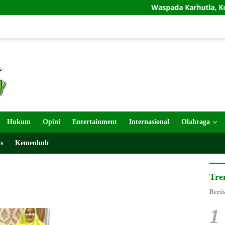
Waspada Karhutla, Koramil To
Hukum
Opini
Entertainment
Internasional
Olahraga
s
Kemenhub
Tre
Berit
1