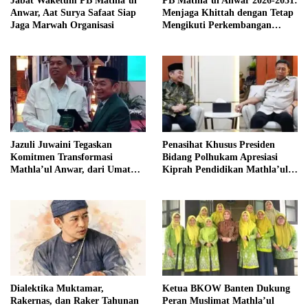
Jabat Waketum PB Mathla’ul
PB Mathla’ul Anwar 2026-2031:
Anwar, Aat Surya Safaat Siap
Menjaga Khittah dengan Tetap
Jaga Marwah Organisasi
Mengikuti Perkembangan
Zaman
Jazuli Juwaini Tegaskan
Penasihat Khusus Presiden
Komitmen Transformasi
Bidang Polhukam Apresiasi
Mathla’ul Anwar, dari Umat
Kiprah Pendidikan Mathla’ul
untuk Bangsa
Anwar
Dialektika Muktamar,
Ketua BKOW Banten Dukung
Rakernas, dan Raker Tahunan
Peran Muslimat Mathla’ul