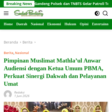
Langsung
osari Gandeng Polsek dan TNBTS Gelar Patroli Terpadu
Breaking News
ke
konten
Home
Daerah
Nasional
Ekonomi
Hukum
Opini
Entertainme
Beranda
Berita
Berita
,
Nasional
Pimpinan Muslimat Mathla’ul Anwar
Audiensi dengan Ketua Umum PBMA,
Perkuat Sinergi Dakwah dan Pelayanan
Umat
Redaksi
1 Juni 2026