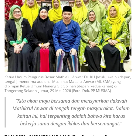
Ketua Umum Pengurus Besar Mathla'ul Anwar Dr. KH Jazuli Juwaini (depan,
tengah) menerima audiensi Muslimat Matla'ul Anwar (MUSMA) yang
dipimpin Ketua Umum Neneng Siti Solihah (depan, kedua kanan) di
Tangerang Selatan, Jumat, 29 Mei 2026 (Foto: Dok. PP MUSMA)
“Kita akan maju bersama dan mensyiarkan dakwah
Mathla’ul Anwar di tengah-tengah masyarakat. Dalam
kaitan ini, hal terpenting adalah bahwa kita harus
bekerja sama dengan ikhlas dan bersemangat.”