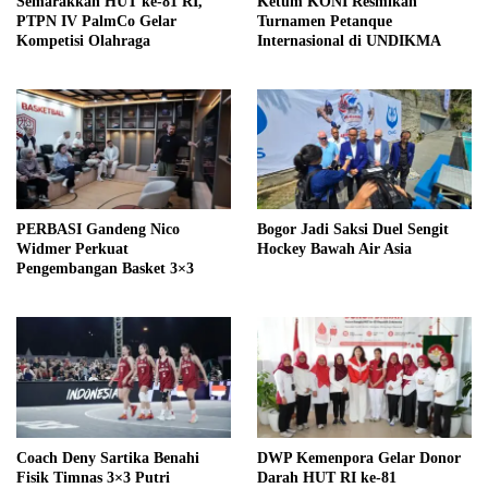
Semarakkan HUT ke-81 RI,
Ketum KONI Resmikan
PTPN IV PalmCo Gelar
Turnamen Petanque
Kompetisi Olahraga
Internasional di UNDIKMA
PERBASI Gandeng Nico
Bogor Jadi Saksi Duel Sengit
Widmer Perkuat
Hockey Bawah Air Asia
Pengembangan Basket 3×3
Coach Deny Sartika Benahi
DWP Kemenpora Gelar Donor
Fisik Timnas 3×3 Putri
Darah HUT RI ke-81