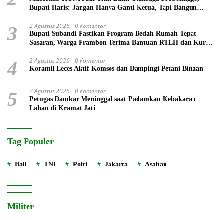
Bupati Haris: Jangan Hanya Ganti Ketua, Tapi Bangun
Prestasi
2 Agustus 2026
0 Komentar
3
Bupati Subandi Pastikan Program Bedah Rumah Tepat
Sasaran, Warga Prambon Terima Bantuan RTLH dan Kursi
Roda
2 Agustus 2026
0 Komentar
4
Koramil Leces Aktif Komsos dan Dampingi Petani Binaan
2 Agustus 2026
0 Komentar
5
Petugas Damkar Meninggal saat Padamkan Kebakaran
Lahan di Kramat Jati
Tag Populer
Bali
TNI
Polri
Jakarta
Asahan
Militer