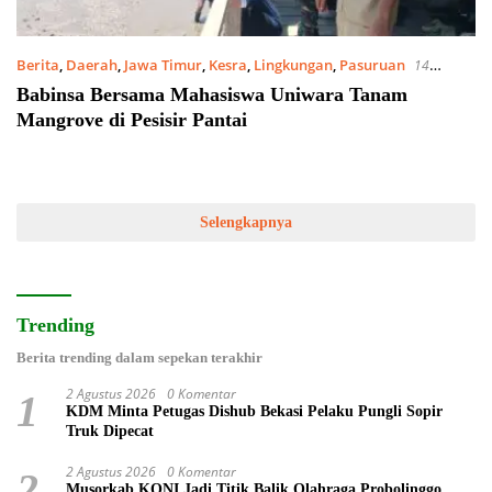
Berita
,
Daerah
,
Jawa Timur
,
Kesra
,
Lingkungan
,
Pasuruan
14
Agustus 2024
Babinsa Bersama Mahasiswa Uniwara Tanam
Mangrove di Pesisir Pantai
Selengkapnya
Trending
Berita trending dalam sepekan terakhir
2 Agustus 2026
0 Komentar
1
KDM Minta Petugas Dishub Bekasi Pelaku Pungli Sopir
Truk Dipecat
2 Agustus 2026
0 Komentar
2
Musorkab KONI Jadi Titik Balik Olahraga Probolinggo,