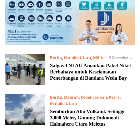
Berita
,
Maluku Utara
,
Militer
8 Desember
2025
Satgas TNI AU Amankan Paket Nikel
Berbahaya untuk Keselamatan
Penerbangan di Bandara Weda Bay
Berita
,
Daerah
,
Kebencanaan
,
Kesra
,
Maluku Utara
16 Maret 2025
Semburkan Abu Vulkanik Setinggi
3.000 Meter, Gunung Dukono di
Halmahera Utara Meletus