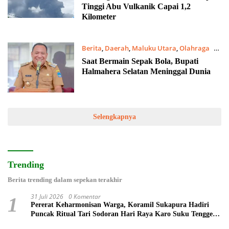
Tinggi Abu Vulkanik Capai 1,2
Kilometer
Berita
,
Daerah
,
Maluku Utara
,
Olahraga
6
November 2023
Saat Bermain Sepak Bola, Bupati
Halmahera Selatan Meninggal Dunia
Selengkapnya
Trending
Berita trending dalam sepekan terakhir
31 Juli 2026
0 Komentar
1
Pererat Keharmonisan Warga, Koramil Sukapura Hadiri
Puncak Ritual Tari Sodoran Hari Raya Karo Suku Tengger
di Bromo