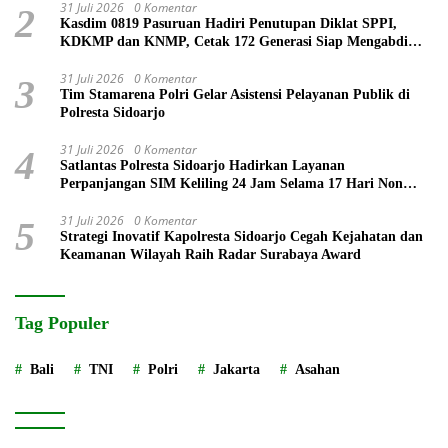
31 Juli 2026
0 Komentar
2
Kasdim 0819 Pasuruan Hadiri Penutupan Diklat SPPI,
KDKMP dan KNMP, Cetak 172 Generasi Siap Mengabdi
untuk Negeri
31 Juli 2026
0 Komentar
3
Tim Stamarena Polri Gelar Asistensi Pelayanan Publik di
Polresta Sidoarjo
31 Juli 2026
0 Komentar
4
Satlantas Polresta Sidoarjo Hadirkan Layanan
Perpanjangan SIM Keliling 24 Jam Selama 17 Hari Non
Stop
31 Juli 2026
0 Komentar
5
Strategi Inovatif Kapolresta Sidoarjo Cegah Kejahatan dan
Keamanan Wilayah Raih Radar Surabaya Award
Tag Populer
Bali
TNI
Polri
Jakarta
Asahan