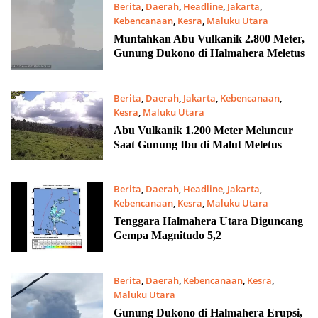
Berita
,
Daerah
,
Headline
,
Jakarta
,
Kebencanaan
,
Kesra
,
Maluku Utara
29 Desember 2023
Muntahkan Abu Vulkanik 2.800 Meter,
Gunung Dukono di Halmahera Meletus
Berita
,
Daerah
,
Jakarta
,
Kebencanaan
,
Kesra
,
Maluku Utara
7 Desember 2023
Abu Vulkanik 1.200 Meter Meluncur
Saat Gunung Ibu di Malut Meletus
Berita
,
Daerah
,
Headline
,
Jakarta
,
Kebencanaan
,
Kesra
,
Maluku Utara
26 November 2023
Tenggara Halmahera Utara Diguncang
Gempa Magnitudo 5,2
Berita
,
Daerah
,
Kebencanaan
,
Kesra
,
Maluku Utara
16 November 2023
Gunung Dukono di Halmahera Erupsi,