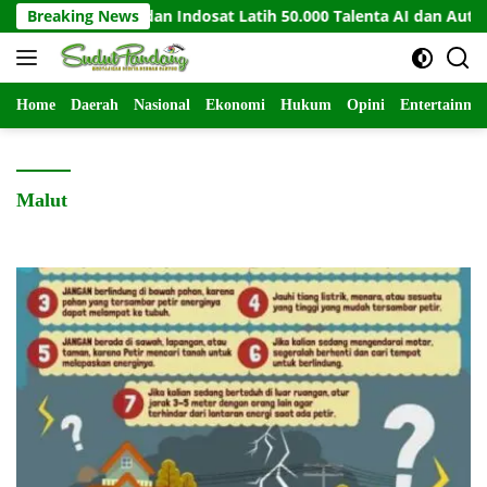
Langsung
Breaking News
UiPath dan Indosat Latih 50.000 Talenta AI dan Automation
ke
konten
Home
Daerah
Nasional
Ekonomi
Hukum
Opini
Entertainme
Malut