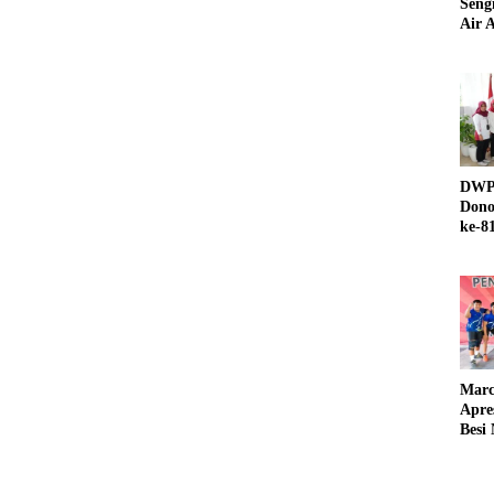
Seng
Air A
DWP 
Dono
ke-8
Marc
Apre
Besi