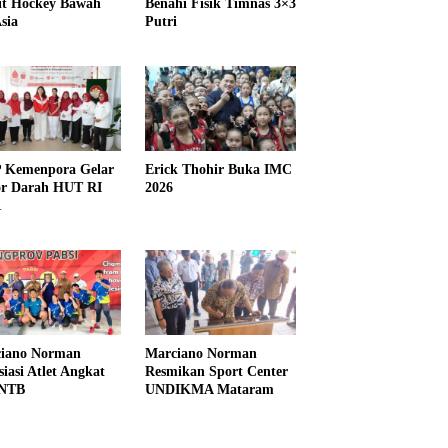
it Hockey Bawah
Benahi Fisik Timnas 3×3
sia
Putri
Kemenpora Gelar
Erick Thohir Buka IMC
r Darah HUT RI
2026
1
iano Norman
Marciano Norman
siasi Atlet Angkat
Resmikan Sport Center
 NTB
UNDIKMA Mataram