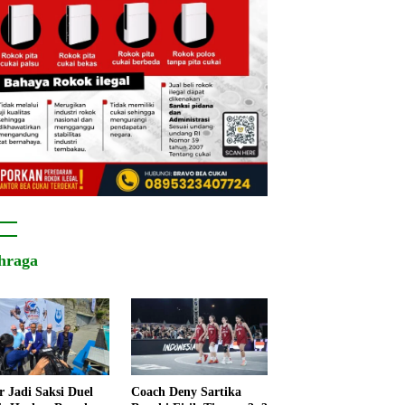
hraga
r Jadi Saksi Duel
Coach Deny Sartika