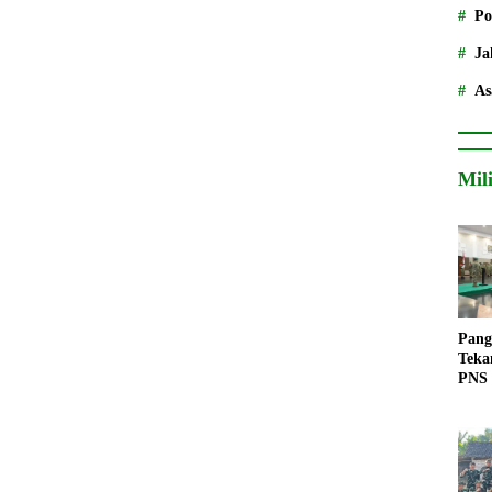
Po
Ja
As
Mil
Pang
Teka
PNS