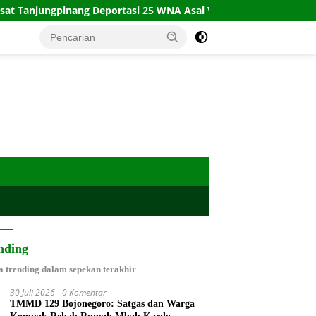
ungpinang Deportasi 25 WNA Asal Vietnam
Kecelakaan K
nding
a trending dalam sepekan terakhir
30 Juli 2026
0 Komentar
TMMD 129 Bojonegoro: Satgas dan Warga