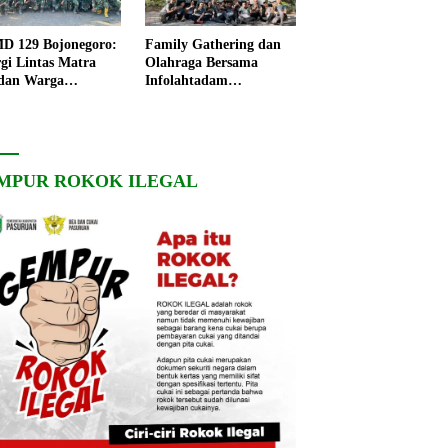
 129 Bojonegoro:
Family Gathering dan
rgi Lintas Matra
Olahraga Bersama
dan Warga
Infolahtadam
ngo, Percepat
V/Brawijaya Pererat
angunan Desa
Soliditas dan
Kebersamaan
MPUR ROKOK ILEGAL