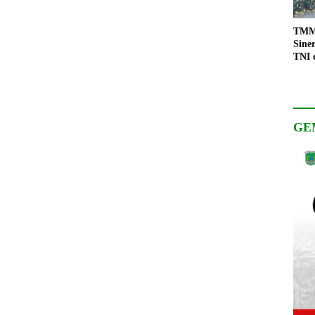
TMMD
Sine
TNI 
Keso
Pemb
GE