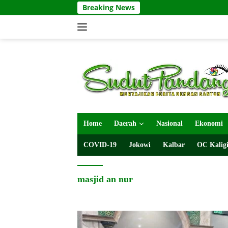
Langsung
Breaking News
ke
konten
Home
Daerah
Nasional
Ekonomi
COVID-19
Jokowi
Kalbar
OC Kaligi
masjid an nur