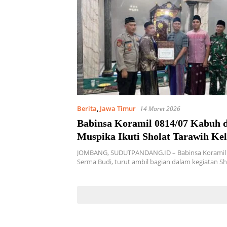
Berita
,
Jawa Timur
14 Maret 2026
Babinsa Koramil 0814/07 Kabuh 
Muspika Ikuti Sholat Tarawih Kel
JOMBANG, SUDUTPANDANG.ID – Babinsa Koramil 
Serma Budi, turut ambil bagian dalam kegiatan S