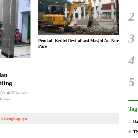
2
3
Pemkab Kediri Revitalisasi Masjid An-Nur
Pare
4
dan
5
iling
0814/07 Kabuh,
holat…
Tag
Selengkapnya
Ba
T