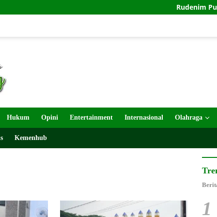
Rudenim Pusat Tanj
Hukum
Opini
Entertainment
Internasional
Olahraga
s
Kemenhub
Tre
Berit
1