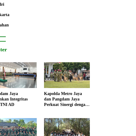
lri
karta
ahan
iter
dam Jaya
Kapolda Metro Jaya
nkan Integritas
dan Pangdam Jaya
 TNI AD
Perkuat Sinergi dengan
Korps Marinir