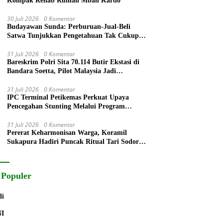
Kompak Rehab Rumah Mbah Kardo
30 Juli 2026
0 Komentar
Budayawan Sunda: Perburuan-Jual-Beli
Satwa Tunjukkan Pengetahuan Tak Cukup
Ubah Perilaku
31 Juli 2026
0 Komentar
Bareskrim Polri Sita 70.114 Butir Ekstasi di
Bandara Soetta, Pilot Malaysia Jadi
Tersangka
31 Juli 2026
0 Komentar
IPC Terminal Petikemas Perkuat Upaya
Pencegahan Stunting Melalui Program
PELITA 2026
31 Juli 2026
0 Komentar
Pererat Keharmonisan Warga, Koramil
Sukapura Hadiri Puncak Ritual Tari Sodoran
Hari Raya Karo Suku Tengger di Bromo
 Populer
li
NI