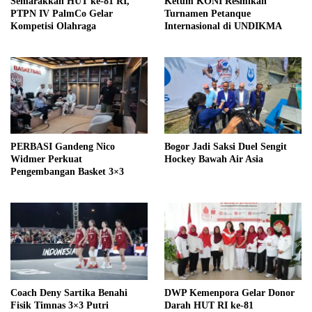
Semarakkan HUT ke-81 RI,
Ketum KONI Resmikan
PTPN IV PalmCo Gelar
Turnamen Petanque
Kompetisi Olahraga
Internasional di UNDIKMA
PERBASI Gandeng Nico
Bogor Jadi Saksi Duel Sengit
Widmer Perkuat
Hockey Bawah Air Asia
Pengembangan Basket 3×3
Coach Deny Sartika Benahi
DWP Kemenpora Gelar Donor
Fisik Timnas 3×3 Putri
Darah HUT RI ke-81