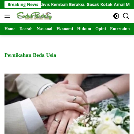
Langsung
Breaking News
Residivis Kembali Beraksi, Gasak Kotak Amal Masjid S
ke
konten
Home
Daerah
Nasional
Ekonomi
Hukum
Opini
Entertainme
Pernikahan Beda Usia