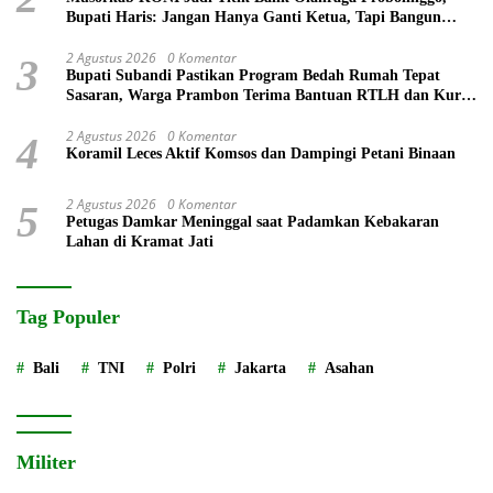
Bupati Haris: Jangan Hanya Ganti Ketua, Tapi Bangun
Prestasi
2 Agustus 2026
0 Komentar
3
Bupati Subandi Pastikan Program Bedah Rumah Tepat
Sasaran, Warga Prambon Terima Bantuan RTLH dan Kursi
Roda
2 Agustus 2026
0 Komentar
4
Koramil Leces Aktif Komsos dan Dampingi Petani Binaan
2 Agustus 2026
0 Komentar
5
Petugas Damkar Meninggal saat Padamkan Kebakaran
Lahan di Kramat Jati
Tag Populer
Bali
TNI
Polri
Jakarta
Asahan
Militer