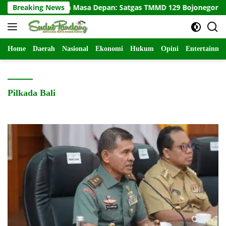
Langsung
 Membangun Masa Depan: Satgas TMMD 129 Bojonegoro dan Warg
Breaking News
ke
konten
Home
Daerah
Nasional
Ekonomi
Hukum
Opini
Entertainme
Pilkada Bali