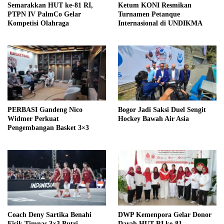
Semarakkan HUT ke-81 RI,
Ketum KONI Resmikan
PTPN IV PalmCo Gelar
Turnamen Petanque
Kompetisi Olahraga
Internasional di UNDIKMA
PERBASI Gandeng Nico
Bogor Jadi Saksi Duel Sengit
Widmer Perkuat
Hockey Bawah Air Asia
Pengembangan Basket 3×3
Coach Deny Sartika Benahi
DWP Kemenpora Gelar Donor
Fisik Timnas 3×3 Putri
Darah HUT RI ke-81