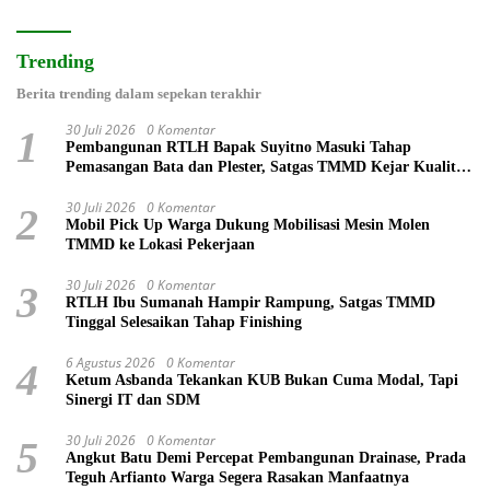
Trending
Berita trending dalam sepekan terakhir
30 Juli 2026
0 Komentar
1
Pembangunan RTLH Bapak Suyitno Masuki Tahap
Pemasangan Bata dan Plester, Satgas TMMD Kejar Kualitas
Hunian
30 Juli 2026
0 Komentar
2
Mobil Pick Up Warga Dukung Mobilisasi Mesin Molen
TMMD ke Lokasi Pekerjaan
30 Juli 2026
0 Komentar
3
RTLH Ibu Sumanah Hampir Rampung, Satgas TMMD
Tinggal Selesaikan Tahap Finishing
6 Agustus 2026
0 Komentar
4
Ketum Asbanda Tekankan KUB Bukan Cuma Modal, Tapi
Sinergi IT dan SDM
30 Juli 2026
0 Komentar
5
Angkut Batu Demi Percepat Pembangunan Drainase, Prada
Teguh Arfianto Warga Segera Rasakan Manfaatnya