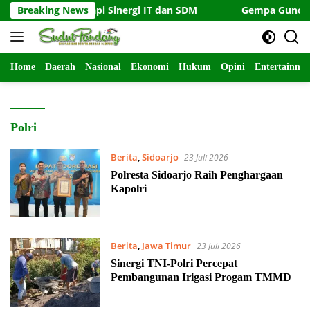
Langsung
Modal, Tapi Sinergi IT dan SDM
Breaking News
Gempa Guncang Barat 
ke
konten
Home
Daerah
Nasional
Ekonomi
Hukum
Opini
Entertainme
Polri
Berita
,
Sidoarjo
23 Juli 2026
Polresta Sidoarjo Raih Penghargaan
Kapolri
Berita
,
Jawa Timur
23 Juli 2026
Sinergi TNI-Polri Percepat
Pembangunan Irigasi Progam TMMD