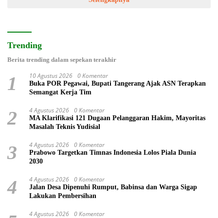
Trending
Berita trending dalam sepekan terakhir
10 Agustus 2026
0 Komentar
1
Buka POR Pegawai, Bupati Tangerang Ajak ASN Terapkan
Semangat Kerja Tim
4 Agustus 2026
0 Komentar
2
MA Klarifikasi 121 Dugaan Pelanggaran Hakim, Mayoritas
Masalah Teknis Yudisial
4 Agustus 2026
0 Komentar
3
Prabowo Targetkan Timnas Indonesia Lolos Piala Dunia
2030
4 Agustus 2026
0 Komentar
4
Jalan Desa Dipenuhi Rumput, Babinsa dan Warga Sigap
Lakukan Pembersihan
4 Agustus 2026
0 Komentar