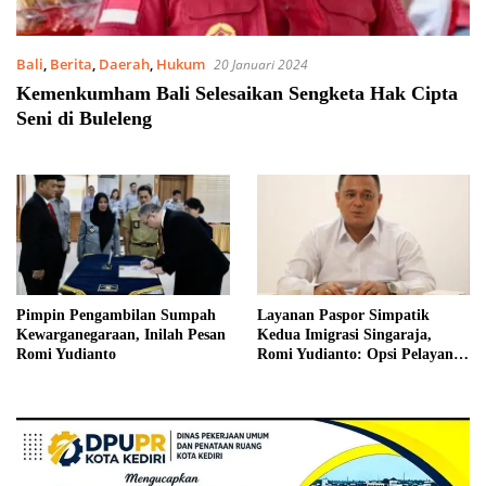
Bali
,
Berita
,
Daerah
,
Hukum
20 Januari 2024
Kemenkumham Bali Selesaikan Sengketa Hak Cipta
Seni di Buleleng
Pimpin Pengambilan Sumpah
Layanan Paspor Simpatik
Kewarganegaraan, Inilah Pesan
Kedua Imigrasi Singaraja,
Romi Yudianto
Romi Yudianto: Opsi Pelayanan
di Luar Hari Kerja