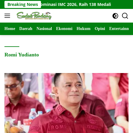
Langsung
Jawa Barat Dominasi IMC 2026, Raih 138 Medali
Breaking News
Kodim K
ke
konten
Home
Daerah
Nasional
Ekonomi
Hukum
Opini
Entertainme
Romi Yudianto