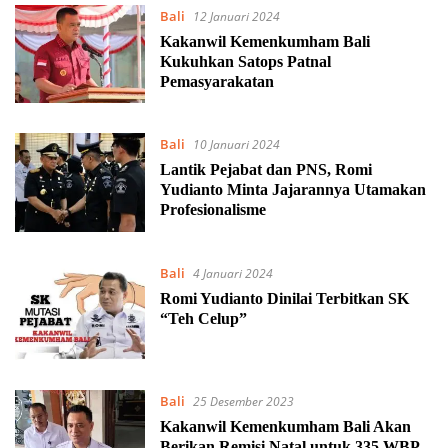
Bali
12 Januari 2024
Kakanwil Kemenkumham Bali
Kukuhkan Satops Patnal
Pemasyarakatan
Bali
10 Januari 2024
Lantik Pejabat dan PNS, Romi
Yudianto Minta Jajarannya Utamakan
Profesionalisme
Bali
4 Januari 2024
Romi Yudianto Dinilai Terbitkan SK
“Teh Celup”
Bali
25 Desember 2023
Kakanwil Kemenkumham Bali Akan
Berikan Remisi Natal untuk 335 WBP