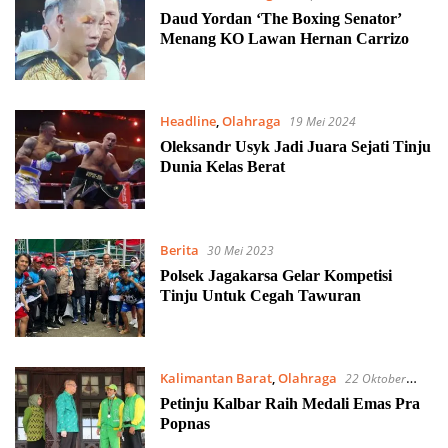
Daud Yordan ‘The Boxing Senator’
Menang KO Lawan Hernan Carrizo
Headline
,
Olahraga
19 Mei 2024
Oleksandr Usyk Jadi Juara Sejati Tinju
Dunia Kelas Berat
Berita
30 Mei 2023
Polsek Jagakarsa Gelar Kompetisi
Tinju Untuk Cegah Tawuran
Kalimantan Barat
,
Olahraga
22 Oktober
2022
Petinju Kalbar Raih Medali Emas Pra
Popnas