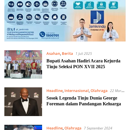
Asahan
,
Berita
1 Juli 2025
Bupati Asahan Hadiri Acara Kejurda
Tinju Seleksi PON XVII 2025
Headline
,
Internasional
,
Olahraga
22 Maret
2025
Sosok Legenda Tinju Dunia George
Foreman dalam Pandangan Keluarga
Headline
,
Olahraga
7 September 2024