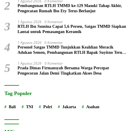
1 Agustus 2026
0 Komentar
2
Pembangunan RTLH TMMD ke-129 Masuki Tahap Akhir,
Pengecatan Rumah Ibu Ety Terus Berlanjut
1 Agustus 2026
0 Komentar
3
RTLH Ibu Sumina Capai 5,6 Persen, Satgas TMMD Siapkan
Lantai untuk Pemasangan Keramik
1 Agustus 2026
0 Komentar
4
Personel Satgas TMMD Tunjukkan Keahlian Meracik
Adukan Semen, Pembangunan RTLH Bapak Suyitno Terus
Dipercepat
1 Agustus 2026
0 Komentar
5
Prada Dimas Firmansyah Bersama Warga Percepat
Pengecoran Jalan Demi Tingkatkan Akses Desa
Tag Populer
Bali
TNI
Polri
Jakarta
Asahan