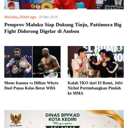
Maluku
,
Olahraga
30 Mei 2026
Pemprov Maluku Siap Dukung Tinju, Pattimura Big
Fight Didorong Digelar di Ambon
Moses Itauma vs Dillian Whyte
Kalah TKO dari El Rumi, Jefri
Duel Panas Kelas Berat WBA
Nichol Pertimbangkan Pindah
ke MMA