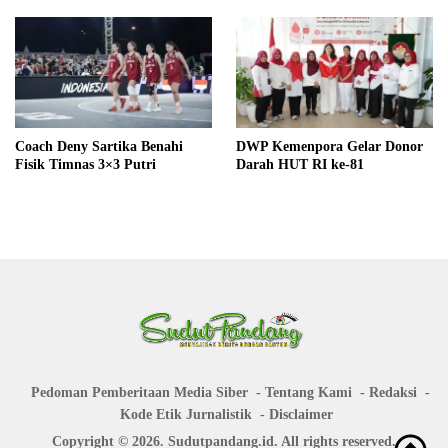
Coach Deny Sartika Benahi
DWP Kemenpora Gelar Donor
Fisik Timnas 3×3 Putri
Darah HUT RI ke-81
Pedoman Pemberitaan Media Siber
Tentang Kami
Redaksi
Kode Etik Jurnalistik
Disclaimer
Copyright © 2026. Sudutpandang.id. All rights reserved.