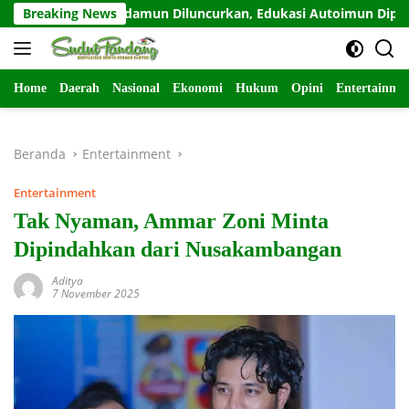
Langsung
Sahabat Odamun Diluncurkan, Edukasi Autoimun Diperkuat
Breaking News
ke
konten
Home
Daerah
Nasional
Ekonomi
Hukum
Opini
Entertainme
Beranda
Entertainment
Entertainment
Tak Nyaman, Ammar Zoni Minta
Dipindahkan dari Nusakambangan
Aditya
7 November 2025