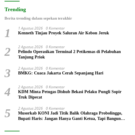
Trending
Berita trending dalam sepekan terakhir
1 Agustus 2026
0 Komentar
1
Kenneth Tinjau Proyek Saluran Air Kebon Jeruk
2 Agustus 2026
0 Komentar
2
Pelindo Operasikan Terminal 2 Petikemas di Pelabuhan
Tanjung Priok
2 Agustus 2026
0 Komentar
3
BMKG: Cuaca Jakarta Cerah Sepanjang Hari
2 Agustus 2026
0 Komentar
4
KDM Minta Petugas Dishub Bekasi Pelaku Pungli Sopir
Truk Dipecat
2 Agustus 2026
0 Komentar
5
Musorkab KONI Jadi Titik Balik Olahraga Probolinggo,
Bupati Haris: Jangan Hanya Ganti Ketua, Tapi Bangun
Prestasi