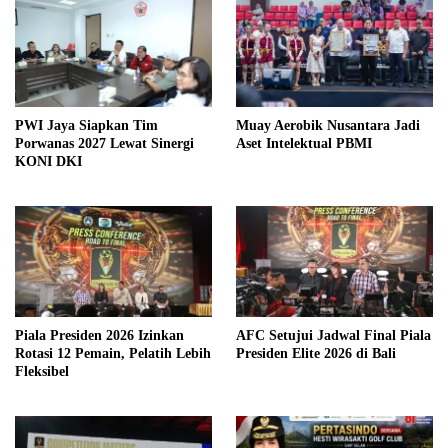
PWI Jaya Siapkan Tim
Muay Aerobik Nusantara Jadi
Porwanas 2027 Lewat Sinergi
Aset Intelektual PBMI
KONI DKI
Piala Presiden 2026 Izinkan
AFC Setujui Jadwal Final Piala
Rotasi 12 Pemain, Pelatih Lebih
Presiden Elite 2026 di Bali
Fleksibel