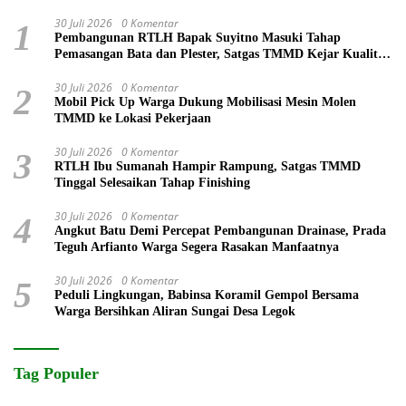
30 Juli 2026
0 Komentar
1
Pembangunan RTLH Bapak Suyitno Masuki Tahap
Pemasangan Bata dan Plester, Satgas TMMD Kejar Kualitas
Hunian
30 Juli 2026
0 Komentar
2
Mobil Pick Up Warga Dukung Mobilisasi Mesin Molen
TMMD ke Lokasi Pekerjaan
30 Juli 2026
0 Komentar
3
RTLH Ibu Sumanah Hampir Rampung, Satgas TMMD
Tinggal Selesaikan Tahap Finishing
30 Juli 2026
0 Komentar
4
Angkut Batu Demi Percepat Pembangunan Drainase, Prada
Teguh Arfianto Warga Segera Rasakan Manfaatnya
30 Juli 2026
0 Komentar
5
Peduli Lingkungan, Babinsa Koramil Gempol Bersama
Warga Bersihkan Aliran Sungai Desa Legok
Tag Populer