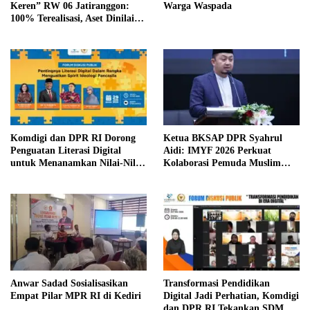
Keren” RW 06 Jatiranggon:
Warga Waspada
100% Terealisasi, Aset Dinilai
Bertahan 5 Tahun
Komdigi dan DPR RI Dorong
Ketua BKSAP DPR Syahrul
Penguatan Literasi Digital
Aidi: IMYF 2026 Perkuat
untuk Menanamkan Nilai-Nilai
Kolaborasi Pemuda Muslim
Pancasila di Ruang Siber
Lintas Negara
Anwar Sadad Sosialisasikan
Transformasi Pendidikan
Empat Pilar MPR RI di Kediri
Digital Jadi Perhatian, Komdigi
dan DPR RI Tekankan SDM