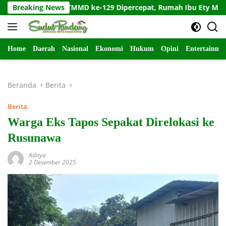
Langsung
TLH TMMD ke-129 Dipercepat, Rumah Ibu Ety Masuki Tahap Fin
Breaking News
ke
konten
Home
Daerah
Nasional
Ekonomi
Hukum
Opini
Entertainme
Beranda
Berita
Berita
Warga Eks Tapos Sepakat Direlokasi ke
Rusunawa
Aditya
2 Desember 2025