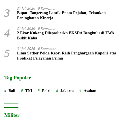
Bullying
31 Juli 2026
0 Komentar
3
Bupati Tangerang Lantik Enam Pejabat, Tekankan
Peningkatan Kinerja
31 Juli 2026
0 Komentar
4
2 Ekor Kukang Dilepasliarkn BKSDA Bengkulu di TWA
Bukit Kaba
31 Juli 2026
0 Komentar
5
Lima Satker Polda Kepri Raih Penghargaan Kapolri atas
Predikat Pelayanan Prima
Tag Populer
Bali
TNI
Polri
Jakarta
Asahan
Militer