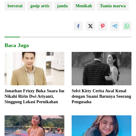
bercerai
gosip artis
janda
Menikah
Tsania marwa
Baca Juga
Jonathan Frizzy Buka Suara Isu
Selvi Kitty Cerita Awal Kenal
Nikahi Ririn Dwi Ariyanti,
dengan Suami Barunya Seorang
Singgung Lokasi Pernikahan
Pengusaha