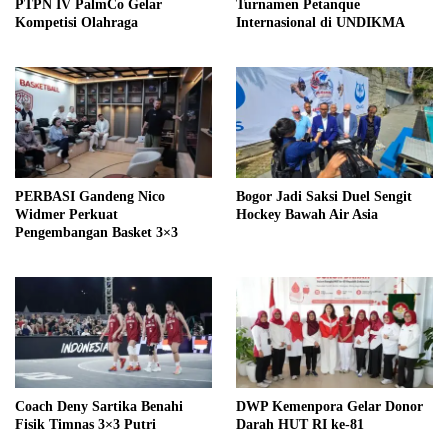
PTPN IV PalmCo Gelar
Turnamen Petanque
Kompetisi Olahraga
Internasional di UNDIKMA
PERBASI Gandeng Nico
Bogor Jadi Saksi Duel Sengit
Widmer Perkuat
Hockey Bawah Air Asia
Pengembangan Basket 3×3
Coach Deny Sartika Benahi
DWP Kemenpora Gelar Donor
Fisik Timnas 3×3 Putri
Darah HUT RI ke-81