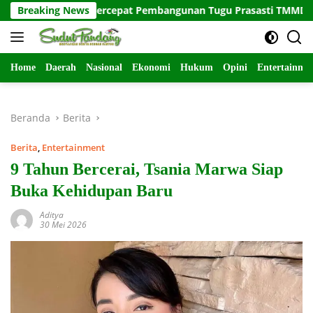
Langsung
tas Satuan Percepat Pembangunan Tugu Prasasti TMMD ke-129
Breaking News
ke
konten
Home
Daerah
Nasional
Ekonomi
Hukum
Opini
Entertainme
Beranda
Berita
Berita
,
Entertainment
9 Tahun Bercerai, Tsania Marwa Siap
Buka Kehidupan Baru
Aditya
30 Mei 2026