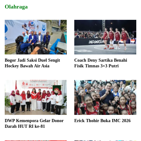
Olahraga
Bogor Jadi Saksi Duel Sengit
Coach Deny Sartika Benahi
Hockey Bawah Air Asia
Fisik Timnas 3×3 Putri
DWP Kemenpora Gelar Donor
Erick Thohir Buka IMC 2026
Darah HUT RI ke-81