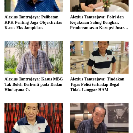
Alexius Tantrajaya: Pelibatan
Alexius Tantrajaya: Polri dan
KPK Penting Jaga Objektivitas
Kejaksaan Saling Bongkar,
Kasus Eks Jampidsus
Pemberantasan Korupsi Justru
Diuntungkan
Alexius Tantrajaya: Kasus MBG
Alexius Tantrajaya: Tindakan
Tak Boleh Berhenti pada Dadan
Tegas Polisi terhadap Begal
Hindayana Cs
Tidak Langgar HAM