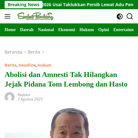
Langsung
 Presiden 2026 Usai Taklukkan Persib Lewat Adu Penalti
Breaking News
ke
konten
Home
Daerah
Nasional
Ekonomi
Hukum
Opini
Entertainme
Beranda
Berita
Berita
,
Headline
,
Hukum
Abolisi dan Amnesti Tak Hilangkan
Jejak Pidana Tom Lembong dan Hasto
Redaksi
3 Agustus 2025