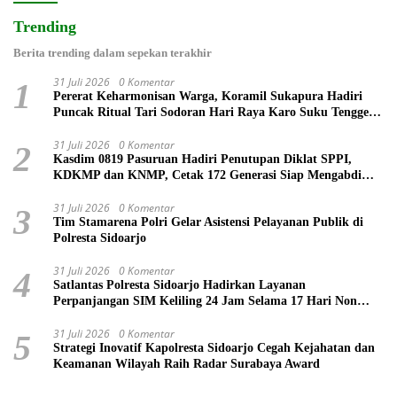
Trending
Berita trending dalam sepekan terakhir
31 Juli 2026
0 Komentar
1
Pererat Keharmonisan Warga, Koramil Sukapura Hadiri
Puncak Ritual Tari Sodoran Hari Raya Karo Suku Tengger
di Bromo
31 Juli 2026
0 Komentar
2
Kasdim 0819 Pasuruan Hadiri Penutupan Diklat SPPI,
KDKMP dan KNMP, Cetak 172 Generasi Siap Mengabdi
untuk Negeri
31 Juli 2026
0 Komentar
3
Tim Stamarena Polri Gelar Asistensi Pelayanan Publik di
Polresta Sidoarjo
31 Juli 2026
0 Komentar
4
Satlantas Polresta Sidoarjo Hadirkan Layanan
Perpanjangan SIM Keliling 24 Jam Selama 17 Hari Non
Stop
31 Juli 2026
0 Komentar
5
Strategi Inovatif Kapolresta Sidoarjo Cegah Kejahatan dan
Keamanan Wilayah Raih Radar Surabaya Award