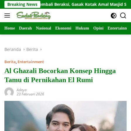
Langsung
Residivis Kembali Beraksi, Gasak Kotak Amal Masjid Sepi di Gu
Breaking News
ke
konten
Home
Daerah
Nasional
Ekonomi
Hukum
Opini
Entertainme
Beranda
Berita
Berita
,
Entertainment
Al Ghazali Bocorkan Konsep Hingga
Tamu di Pernikahan El Rumi
Aditya
23 Februari 2026