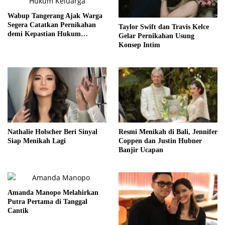
Wabup Tangerang Ajak Warga
Segera Catatkan Pernikahan
Taylor Swift dan Travis Kelce
demi Kepastian Hukum
Gelar Pernikahan Usung
Keluarga
Konsep Intim
Nathalie Holscher Beri Sinyal
Resmi Menikah di Bali, Jennifer
Siap Menikah Lagi
Coppen dan Justin Hubner
Banjir Ucapan
Amanda Manopo Melahirkan
Putra Pertama di Tanggal
Cantik