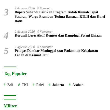
2 Agustus 2026
0 Komentar
3
Bupati Subandi Pastikan Program Bedah Rumah Tepat
Sasaran, Warga Prambon Terima Bantuan RTLH dan Kursi
Roda
2 Agustus 2026
0 Komentar
4
Koramil Leces Aktif Komsos dan Dampingi Petani Binaan
2 Agustus 2026
0 Komentar
5
Petugas Damkar Meninggal saat Padamkan Kebakaran
Lahan di Kramat Jati
Tag Populer
Bali
TNI
Polri
Jakarta
Asahan
Militer