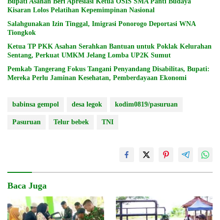
Bupati Asahan Beri Apresiasi Ketua OSIS SMA Panti Budaya
Kisaran Lolos Pelatihan Kepemimpinan Nasional
Salahgunakan Izin Tinggal, Imigrasi Ponorogo Deportasi WNA
Tiongkok
Ketua TP PKK Asahan Serahkan Bantuan untuk Poklak Kelurahan
Sentang, Perkuat UMKM Jelang Lomba UP2K Sumut
Pemkab Tangerang Fokus Tangani Penyandang Disabilitas, Bupati:
Mereka Perlu Jaminan Kesehatan, Pemberdayaan Ekonomi
babinsa gempol
desa legok
kodim0819/pasuruan
Pasuruan
Telur bebek
TNI
Baca Juga