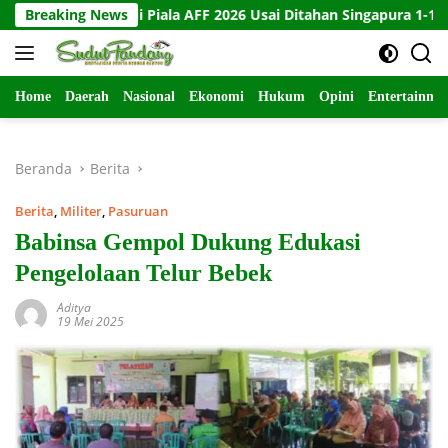
Langsung
ngkir di Piala AFF 2026 Usai Ditahan Singapura 1-1
Breaking News
10 K
ke
konten
Home
Daerah
Nasional
Ekonomi
Hukum
Opini
Entertainme
Beranda
Berita
Berita
,
Militer
,
Pasuruan
Babinsa Gempol Dukung Edukasi
Pengelolaan Telur Bebek
Aditya
19 Mei 2025