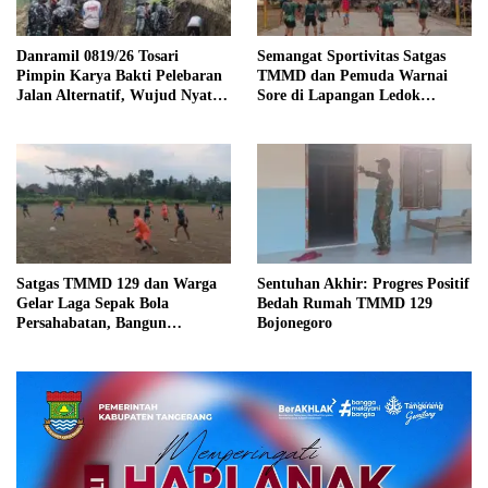
Danramil 0819/26 Tosari
Semangat Sportivitas Satgas
Pimpin Karya Bakti Pelebaran
TMMD dan Pemuda Warnai
Jalan Alternatif, Wujud Nyata
Sore di Lapangan Ledok
Kemanunggalan TNI dan
Tempuro
Rakyat
Satgas TMMD 129 dan Warga
Sentuhan Akhir: Progres Positif
Gelar Laga Sepak Bola
Bedah Rumah TMMD 129
Persahabatan, Bangun
Bojonegoro
Keakraban di Tengah Program
Pembangunan