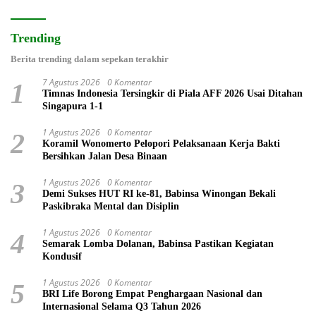
Trending
Berita trending dalam sepekan terakhir
7 Agustus 2026
0 Komentar
1
Timnas Indonesia Tersingkir di Piala AFF 2026 Usai Ditahan
Singapura 1-1
1 Agustus 2026
0 Komentar
2
Koramil Wonomerto Pelopori Pelaksanaan Kerja Bakti
Bersihkan Jalan Desa Binaan
1 Agustus 2026
0 Komentar
3
Demi Sukses HUT RI ke-81, Babinsa Winongan Bekali
Paskibraka Mental dan Disiplin
1 Agustus 2026
0 Komentar
4
Semarak Lomba Dolanan, Babinsa Pastikan Kegiatan
Kondusif
1 Agustus 2026
0 Komentar
5
BRI Life Borong Empat Penghargaan Nasional dan
Internasional Selama Q3 Tahun 2026