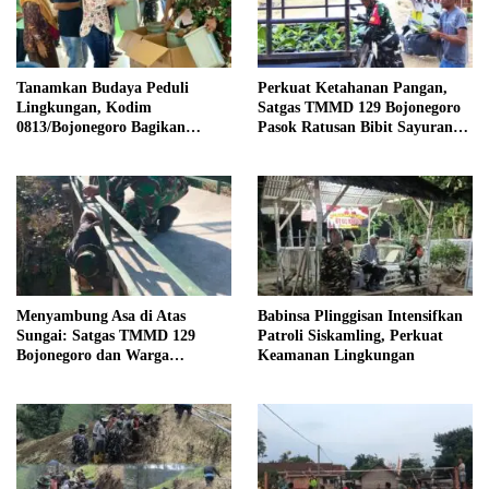
Tanamkan Budaya Peduli
Perkuat Ketahanan Pangan,
Lingkungan, Kodim
Satgas TMMD 129 Bojonegoro
0813/Bojonegoro Bagikan
Pasok Ratusan Bibit Sayuran
Tempat Sampah kepada Warga
untuk Warga Kesongo
Kesongo
Menyambung Asa di Atas
Babinsa Plinggisan Intensifkan
Sungai: Satgas TMMD 129
Patroli Siskamling, Perkuat
Bojonegoro dan Warga
Keamanan Lingkungan
Wujudkan Jembatan Brang
Etan