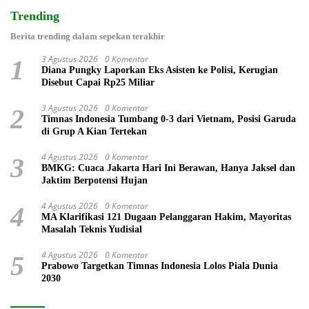
Trending
Berita trending dalam sepekan terakhir
3 Agustus 2026
0 Komentar
1
Diana Pungky Laporkan Eks Asisten ke Polisi, Kerugian
Disebut Capai Rp25 Miliar
3 Agustus 2026
0 Komentar
2
Timnas Indonesia Tumbang 0-3 dari Vietnam, Posisi Garuda
di Grup A Kian Tertekan
4 Agustus 2026
0 Komentar
3
BMKG: Cuaca Jakarta Hari Ini Berawan, Hanya Jaksel dan
Jaktim Berpotensi Hujan
4 Agustus 2026
0 Komentar
4
MA Klarifikasi 121 Dugaan Pelanggaran Hakim, Mayoritas
Masalah Teknis Yudisial
4 Agustus 2026
0 Komentar
5
Prabowo Targetkan Timnas Indonesia Lolos Piala Dunia
2030