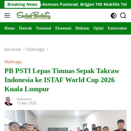
Langsung
Salam Sapa Komsos Pusterad, Brigjen TNI Mukhlis Tekankan Ke
Breaking News
ke
konten
Home
Daerah
Nasional
Ekonomi
Hukum
Opini
Entertainme
Beranda
Olahraga
Olahraga
PB PSTI Lepas Timnas Sepak Takraw
Indonesia ke ISTAF World Cup 2026
Kuala Lumpur
Rukmana
13 Mei 2026