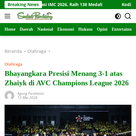
Langsung
t Dominasi IMC 2026, Raih 138 Medali
Breaking News
Kodim Kediri Mer
ke
konten
Home
Daerah
Nasional
Ekonomi
Hukum
Opini
Entertainme
Beranda
Olahraga
Olahraga
Bhayangkara Presisi Menang 3-1 atas
Zhaiyk di AVC Champions League 2026
Agung Ferdianto
13 Mei 2026