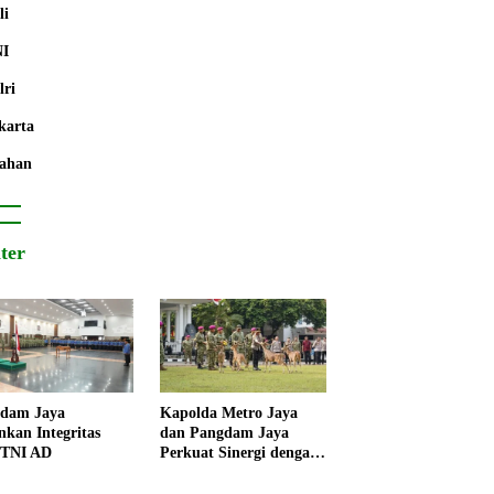
li
NI
lri
karta
ahan
iter
dam Jaya
Kapolda Metro Jaya
nkan Integritas
dan Pangdam Jaya
 TNI AD
Perkuat Sinergi dengan
Korps Marinir