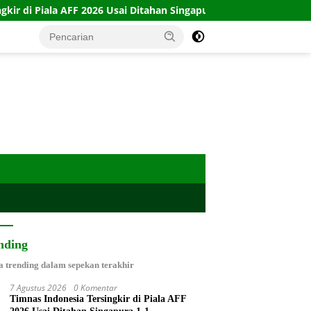
026 Usai Ditahan Singapura 1-1
10 Kartu Legacy 100 CTFP
nding
a trending dalam sepekan terakhir
7 Agustus 2026
0 Komentar
Timnas Indonesia Tersingkir di Piala AFF