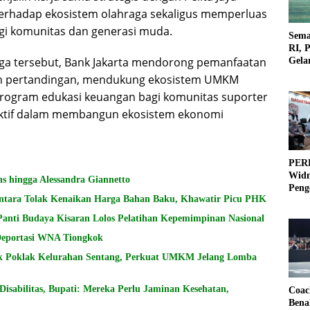
 terhadap ekosistem olahraga sekaligus memperluas
agi komunitas dan generasi muda.
Sema
RI, 
raga tersebut, Bank Jakarta mendorong pemanfaatan
Gela
Olah
gan pertandingan, mendukung ekosistem UMKM
 program edukasi keuangan bagi komunitas suporter
 aktif dalam membangun ekosistem ekonomi
PERB
Widm
s hingga Alessandra Giannetto
Peng
ntara Tolak Kenaikan Harga Bahan Baku, Khawatir Picu PHK
3×3
Panti Budaya Kisaran Lolos Pelatihan Kepemimpinan Nasional
 Deportasi WNA Tiongkok
k Poklak Kelurahan Sentang, Perkuat UMKM Jelang Lomba
sabilitas, Bupati: Mereka Perlu Jaminan Kesehatan,
Coac
Bena