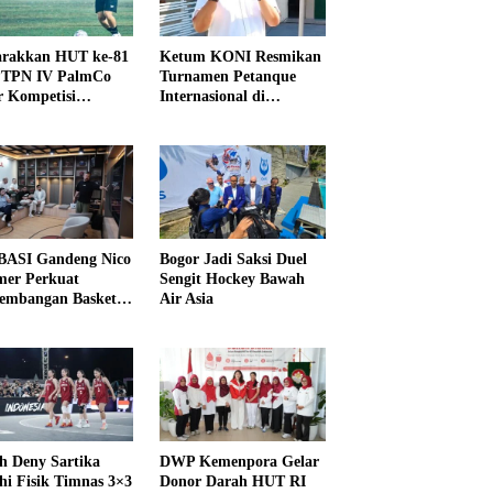
rakkan HUT ke-81
Ketum KONI Resmikan
PTPN IV PalmCo
Turnamen Petanque
r Kompetisi
Internasional di
raga
UNDIKMA
ASI Gandeng Nico
Bogor Jadi Saksi Duel
er Perkuat
Sengit Hockey Bawah
embangan Basket
Air Asia
h Deny Sartika
DWP Kemenpora Gelar
hi Fisik Timnas 3×3
Donor Darah HUT RI