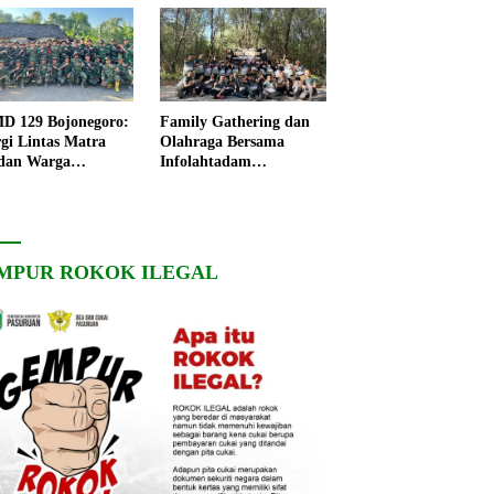
 129 Bojonegoro:
Family Gathering dan
rgi Lintas Matra
Olahraga Bersama
dan Warga
Infolahtadam
ngo, Percepat
V/Brawijaya Pererat
angunan Desa
Soliditas dan
Kebersamaan
MPUR ROKOK ILEGAL