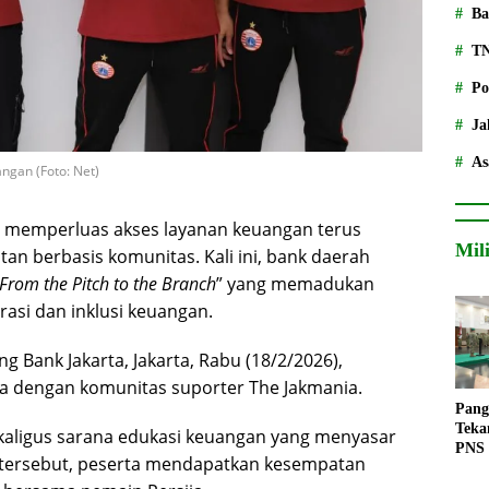
Ba
T
Po
Ja
As
ngan (Foto: Net)
 memperluas akses layanan keuangan terus
Mil
tan berbasis komunitas. Kali ini, bank daerah
From the Pitch to the Branch
” yang memadukan
rasi dan inklusi keuangan.
g Bank Jakarta, Jakarta, Rabu (18/2/2026),
a dengan komunitas suporter The Jakmania.
Pang
Teka
sekaligus sarana edukasi keuangan yang menyasar
PNS
 tersebut, peserta mendapatkan kesempatan