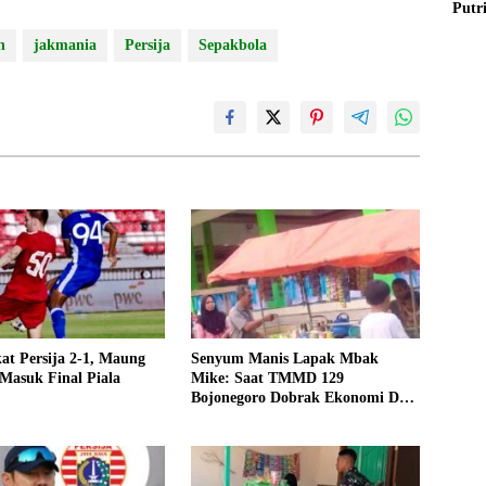
Putr
n
jakmania
Persija
Sepakbola
kat Persija 2-1, Maung
Senyum Manis Lapak Mbak
Masuk Final Piala
Mike: Saat TMMD 129
Bojonegoro Dobrak Ekonomi Desa
Kesongo