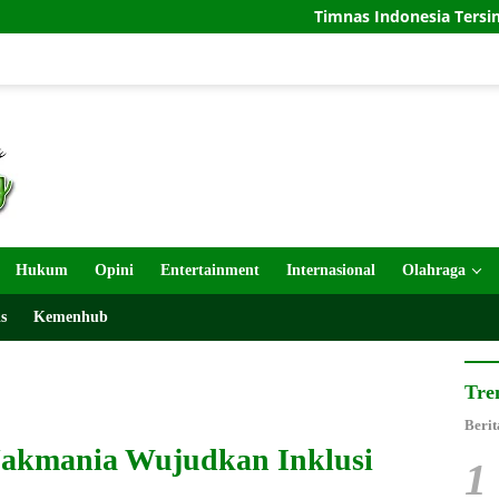
Timnas Indonesia Tersingkir di Piala AFF 2
Hukum
Opini
Entertainment
Internasional
Olahraga
s
Kemenhub
Tre
Berit
Jakmania Wujudkan Inklusi
1