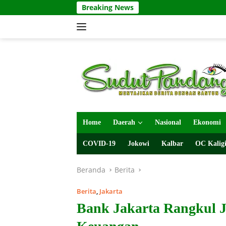
Langsung
Breaking News
ke
konten
Home
Daerah
Nasional
Ekonomi
COVID-19
Jokowi
Kalbar
OC Kaligi
Beranda
Berita
Berita
,
Jakarta
Bank Jakarta Rangkul 