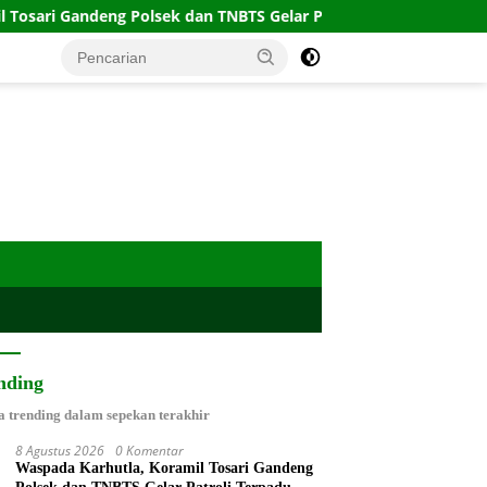
olsek dan TNBTS Gelar Patroli Terpadu
Koramil Wonome
nding
a trending dalam sepekan terakhir
8 Agustus 2026
0 Komentar
Waspada Karhutla, Koramil Tosari Gandeng