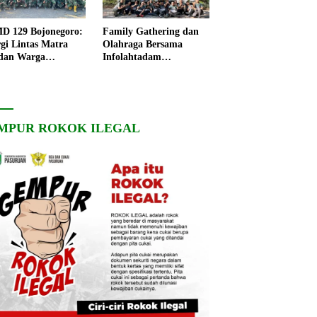
 129 Bojonegoro:
Family Gathering dan
rgi Lintas Matra
Olahraga Bersama
dan Warga
Infolahtadam
ngo, Percepat
V/Brawijaya Pererat
angunan Desa
Soliditas dan
Kebersamaan
MPUR ROKOK ILEGAL