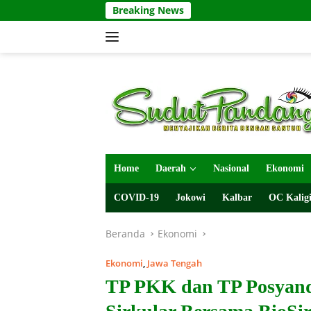
Langsung
Breaking News
ke
konten
Home
Daerah
Nasional
Ekonomi
COVID-19
Jokowi
Kalbar
OC Kaligi
Beranda
Ekonomi
Ekonomi
,
Jawa Tengah
TP PKK dan TP Posyand