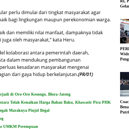
RI, 
Gela
ar perlu dimulai dari tingkat masyarakat agar
Olah
aik bagi lingkungan maupun perekonomian warga.
aik dan memiliki nilai manfaat, dampaknya tidak
i juga oleh masyarakat,” kata Heru.
PERB
el kolaborasi antara pemerintah daerah,
Widm
swasta dalam mendukung pembangunan
Peng
3×3
emperluas kesadaran masyarakat mengenai
gian dari gaya hidup berkelanjutan.
(PR/01)
adi di Oro-Oro Kesongo, Blora-Jateng
Coac
ntara Tolak Kenaikan Harga Bahan Baku, Khawatir Picu PHK
Bena
egah Maraknya Pinjol Ilegal
Putr
ng
has UMKM Perempuan