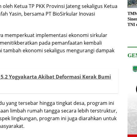
oleh Ketua TP PKK Provinsi Jateng sekaligus Ketua
fah Yasin, bersama PT BioSirkular Inovasi
TMMD
Sine
TNI 
Keso
aya memperkuat implementasi ekonomi sirkular
Pemb
 menitikberatkan pada pemanfaatan kembali
lai tambah ekonomi sekaligus mengurangi dampak
GE
,2 Yogyakarta Akibat Deformasi Kerak Bumi
u yang tersebar hingga tingkat desa, program ini
an limbah rumah tangga secara lebih terstruktur,
 aspek lingkungan, program ini juga diarahkan untuk
syarakat.