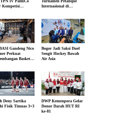
PTPN IV PalmCo
Turnamen Petanque
r Kompetisi
Internasional di
raga
UNDIKMA
ASI Gandeng Nico
Bogor Jadi Saksi Duel
er Perkuat
Sengit Hockey Bawah
embangan Basket
Air Asia
h Deny Sartika
DWP Kemenpora Gelar
hi Fisik Timnas 3×3
Donor Darah HUT RI
i
ke-81