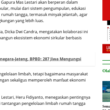
PT Gapura Mas Lestari akan berperan dalam
lar, mulai dari sistem pengumpulan, edukasi
 rumah tangga, termasuk minyak jelantah, agar
gkungan yang lebih luas.
sia, Dicka Dwi Candra, mengatakan kolaborasi ini
ngun ekosistem ekonomi sirkular berbasis
negara-Jateng, BPBD: 287 Jiwa Mengungsi
Ola
ngelolaan limbah, tetapi bagaimana masyarakat
gkungan sekaligus memperoleh manfaat ekonomi
 Lestari, Heru Fidiyanto, menegaskan pentingnya
pi tantangan pengelolaan limbah rumah tangga
Sema