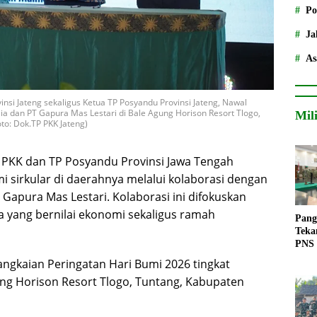
Po
Ja
As
nsi Jateng sekaligus Ketua TP Posyandu Provinsi Jateng, Nawal
sia dan PT Gapura Mas Lestari di Bale Agung Horison Resort Tlogo,
Mil
to: Dok.TP PKK Jateng)
PKK dan TP Posyandu Provinsi Jawa Tengah
 sirkular di daerahnya melalui kolaborasi dengan
 Gapura Mas Lestari. Kolaborasi ini difokuskan
 yang bernilai ekonomi sekaligus ramah
Pang
Teka
PNS
angkaian Peringatan Hari Bumi 2026 tingkat
gung Horison Resort Tlogo, Tuntang, Kabupaten