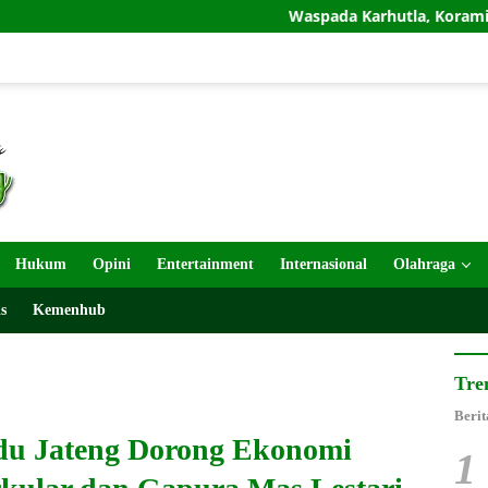
Waspada Karhutla, Koramil Tosari Gandeng P
Hukum
Opini
Entertainment
Internasional
Olahraga
s
Kemenhub
Tre
Berit
u Jateng Dorong Ekonomi
1