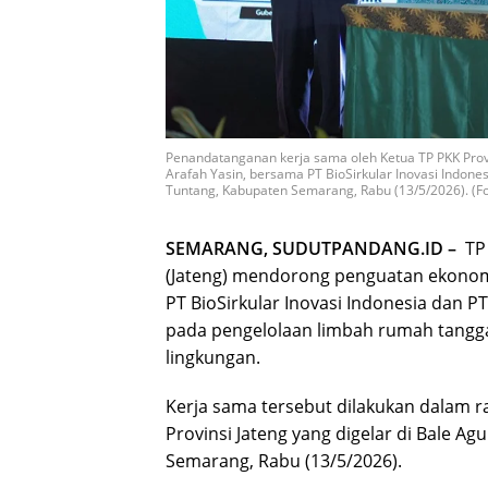
Penandatanganan kerja sama oleh Ketua TP PKK Provi
Arafah Yasin, bersama PT BioSirkular Inovasi Indone
Tuntang, Kabupaten Semarang, Rabu (13/5/2026). (Fo
SEMARANG, SUDUTPANDANG.ID –
TP 
(Jateng) mendorong penguatan ekonomi
PT BioSirkular Inovasi Indonesia dan PT
pada pengelolaan limbah rumah tangga
lingkungan.
Kerja sama tersebut dilakukan dalam r
Provinsi Jateng yang digelar di Bale A
Semarang, Rabu (13/5/2026).