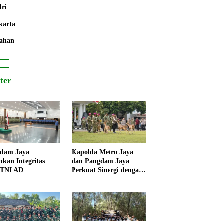
lri
karta
ahan
iter
dam Jaya
Kapolda Metro Jaya
nkan Integritas
dan Pangdam Jaya
 TNI AD
Perkuat Sinergi dengan
Korps Marinir