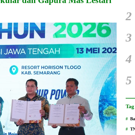
rkular dan Gapura Mas Lestari
2
3
4
5
Tag
Ba
T