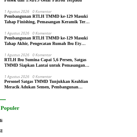
Polsek dan TNBTS Gelar Patroli Terpadu
1 Agustus 2026
0 Komentar
Pembangunan RTLH TMMD ke-129 Masuki
Tahap Finishing, Pemasangan Keramik Terus
Dikebut
1 Agustus 2026
0 Komentar
Pembangunan RTLH TMMD ke-129 Masuki
Tahap Akhir, Pengecatan Rumah Ibu Ety
Terus Berlanjut
1 Agustus 2026
0 Komentar
RTLH Ibu Sumina Capai 5,6 Persen, Satgas
TMMD Siapkan Lantai untuk Pemasangan
Keramik
1 Agustus 2026
0 Komentar
Personel Satgas TMMD Tunjukkan Keahlian
Meracik Adukan Semen, Pembangunan
RTLH Bapak Suyitno Terus Dipercepat
 Populer
li
NI