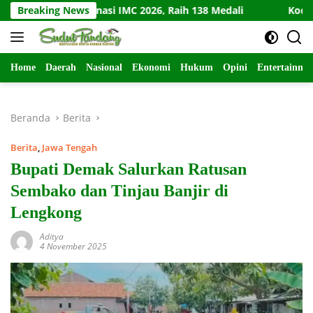
Langsung
rat Dominasi IMC 2026, Raih 138 Medali
Breaking News
Kodim Kediri M
ke
konten
Home
Daerah
Nasional
Ekonomi
Hukum
Opini
Entertainme
Beranda
Berita
Berita
,
Jawa Tengah
Bupati Demak Salurkan Ratusan
Sembako dan Tinjau Banjir di
Lengkong
Aditya
4 November 2025