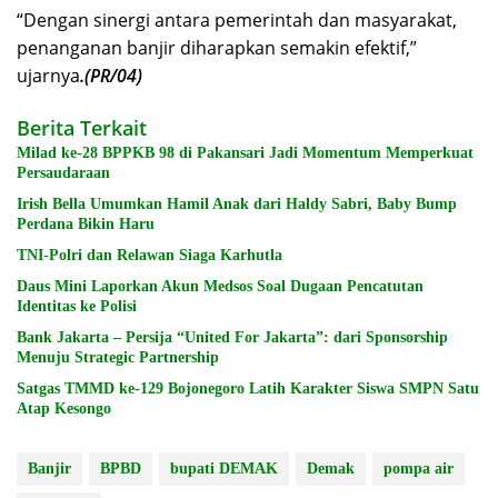
“Dengan sinergi antara pemerintah dan masyarakat,
penanganan banjir diharapkan semakin efektif,”
ujarnya
.(PR/04)
Berita Terkait
Milad ke-28 BPPKB 98 di Pakansari Jadi Momentum Memperkuat
Persaudaraan
Irish Bella Umumkan Hamil Anak dari Haldy Sabri, Baby Bump
Perdana Bikin Haru
TNI-Polri dan Relawan Siaga Karhutla
Daus Mini Laporkan Akun Medsos Soal Dugaan Pencatutan
Identitas ke Polisi
Bank Jakarta – Persija “United For Jakarta”: dari Sponsorship
Menuju Strategic Partnership
Satgas TMMD ke-129 Bojonegoro Latih Karakter Siswa SMPN Satu
Atap Kesongo
Banjir
BPBD
bupati DEMAK
Demak
pompa air