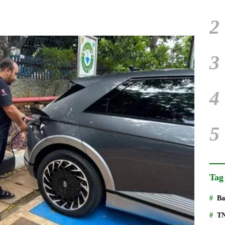
2
3
4
5
Tag
Ba
T