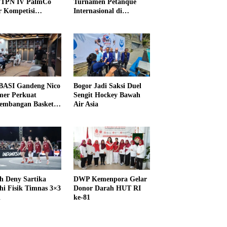
PTPN IV PalmCo
Turnamen Petanque
r Kompetisi
Internasional di
raga
UNDIKMA
ASI Gandeng Nico
Bogor Jadi Saksi Duel
er Perkuat
Sengit Hockey Bawah
embangan Basket
Air Asia
h Deny Sartika
DWP Kemenpora Gelar
hi Fisik Timnas 3×3
Donor Darah HUT RI
i
ke-81