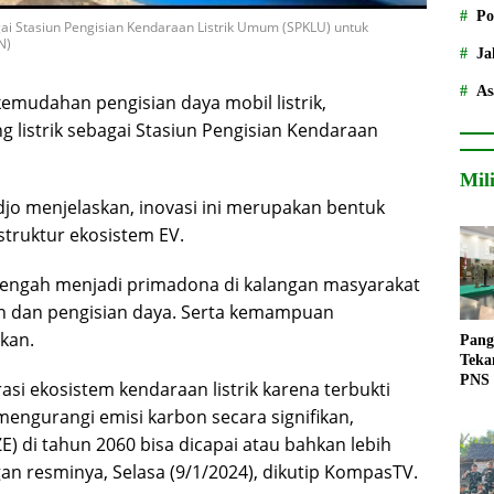
Po
gai Stasiun Pengisian Kendaraan Listrik Umum (SPKLU) untuk
N)
Ja
As
udahan pengisian daya mobil listrik,
g listrik sebagai Stasiun Pengisian Kendaraan
Mil
o menjelaskan, inovasi ini merupakan bentuk
truktur ekosistem EV.
k tengah menjadi primadona di kalangan masyarakat
an dan pengisian daya. Serta kemampuan
kan.
Pang
Teka
PNS
si ekosistem kendaraan listrik karena terbukti
mengurangi emisi karbon secara signifikan,
E) di tahun 2060 bisa dicapai atau bahkan lebih
n resminya, Selasa (9/1/2024), dikutip KompasTV.