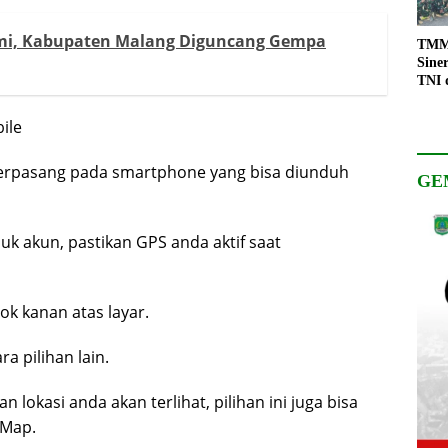
ami, Kabupaten Malang Diguncang Gempa
TMMD
Sine
TNI 
Keso
Pemb
ile
 terpasang pada smartphone yang bisa diunduh
GE
suk akun, pastikan GPS anda aktif saat
jok kanan atas layar.
a pilihan lain.
 lokasi anda akan terlihat, pilihan ini juga bisa
 Map.