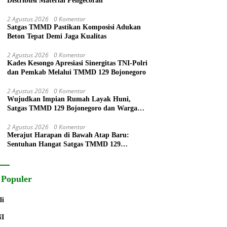
Distribusi Material Pengecoran
2 Agustus 2026
0 Komentar
Satgas TMMD Pastikan Komposisi Adukan
Beton Tepat Demi Jaga Kualitas
2 Agustus 2026
0 Komentar
Kades Kesongo Apresiasi Sinergitas TNI-Polri
dan Pemkab Melalui TMMD 129 Bojonegoro
2 Agustus 2026
0 Komentar
Wujudkan Impian Rumah Layak Huni,
Satgas TMMD 129 Bojonegoro dan Warga
Gotong Royong Pasang Keramik di Rumah
Ibu Tini
2 Agustus 2026
0 Komentar
Merajut Harapan di Bawah Atap Baru:
Sentuhan Hangat Satgas TMMD 129
Bojonegoro untuk Rumah Pak Ladi
 Populer
li
NI