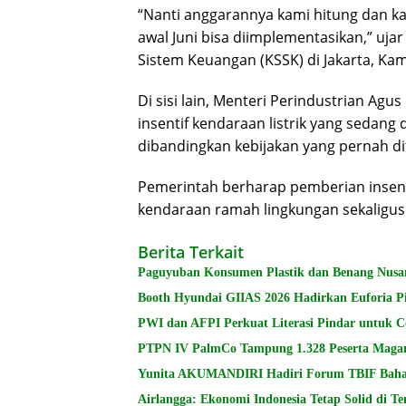
“Nanti anggarannya kami hitung dan kam
awal Juni bisa diimplementasikan,” ujar
Sistem Keuangan (KSSK) di Jakarta, Kam
Di sisi lain, Menteri Perindustrian A
insentif kendaraan listrik yang sedang
dibandingkan kebijakan yang pernah d
Pemerintah berharap pemberian insent
kendaraan ramah lingkungan sekaligu
Berita Terkait
Paguyuban Konsumen Plastik dan Benang Nusa
Booth Hyundai GIIAS 2026 Hadirkan Euforia 
PWI dan AFPI Perkuat Literasi Pindar untuk C
PTPN IV PalmCo Tampung 1.328 Peserta Maga
Yunita AKUMANDIRI Hadiri Forum TBIF Ba
Airlangga: Ekonomi Indonesia Tetap Solid di T