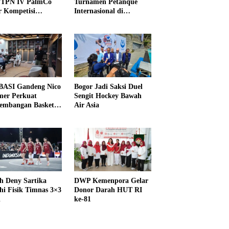
PTPN IV PalmCo
Turnamen Petanque
r Kompetisi
Internasional di
raga
UNDIKMA
ASI Gandeng Nico
Bogor Jadi Saksi Duel
er Perkuat
Sengit Hockey Bawah
embangan Basket
Air Asia
h Deny Sartika
DWP Kemenpora Gelar
hi Fisik Timnas 3×3
Donor Darah HUT RI
i
ke-81