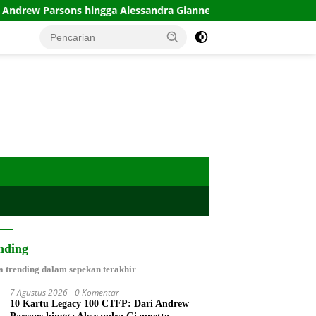
ngga Alessandra Giannetto
Paguyuban Konsumen Plastik 
nding
a trending dalam sepekan terakhir
7 Agustus 2026
0 Komentar
10 Kartu Legacy 100 CTFP: Dari Andrew