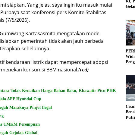
RI, 
i siapkan. Yang jelas, saya ingin itu masuk mulai
Gela
 Purbaya saat konferensi pers Komite Stabilitas
Olah
is (7/5/2026).
gus Gumiwang Kartasasmita mengatakan model
 disiapkan pemerintah tidak akan jauh berbeda
iterapkan sebelumnya.
PERB
Widm
if kendaraan listrik dapat mempercepat adopsi
Peng
3×3
s menekan konsumsi BBM nasional.
(red)
ntara Tolak Kenaikan Harga Bahan Baku, Khawatir Picu PHK
Piala AFF Hyundai Cup
Coac
egah Maraknya Pinjol Ilegal
Bena
ng
Putr
has UMKM Perempuan
engah Gejolak Global