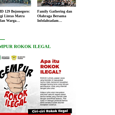
 129 Bojonegoro:
Family Gathering dan
rgi Lintas Matra
Olahraga Bersama
dan Warga
Infolahtadam
ngo, Percepat
V/Brawijaya Pererat
angunan Desa
Soliditas dan
Kebersamaan
MPUR ROKOK ILEGAL