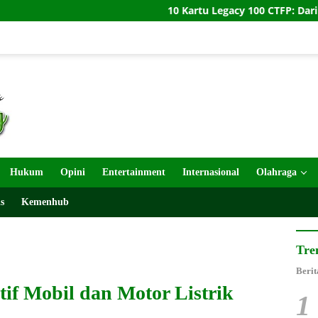
10 Kartu Legacy 100 CTFP: Dari Andrew Parsons hi
Hukum
Opini
Entertainment
Internasional
Olahraga
s
Kemenhub
Tre
Berit
if Mobil dan Motor Listrik
1