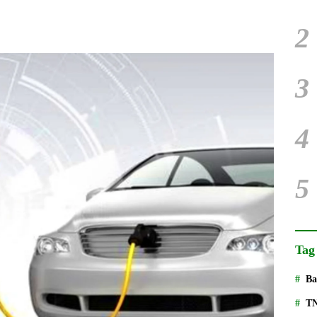
2
3
4
5
Tag
Ba
T