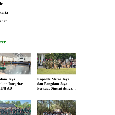
lri
karta
ahan
iter
dam Jaya
Kapolda Metro Jaya
nkan Integritas
dan Pangdam Jaya
 TNI AD
Perkuat Sinergi dengan
Korps Marinir