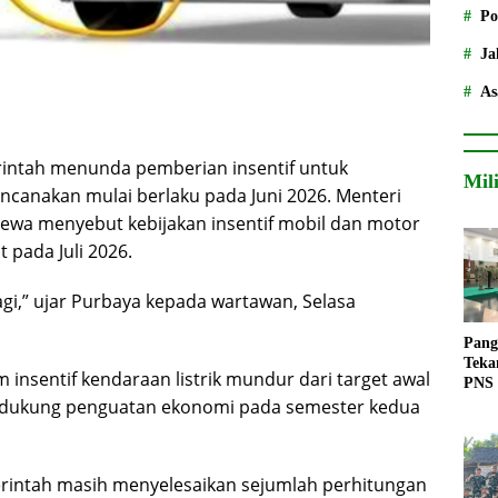
Po
Ja
As
ntah menunda pemberian insentif untuk
Mil
encanakan mulai berlaku pada Juni 2026. Menteri
wa menyebut kebijakan insentif mobil dan motor
t pada Juli 2026.
lagi,” ujar Purbaya kepada wartawan, Selasa
Pang
Teka
nsentif kendaraan listrik mundur dari target awal
PNS
ndukung penguatan ekonomi pada semester kedua
rintah masih menyelesaikan sejumlah perhitungan