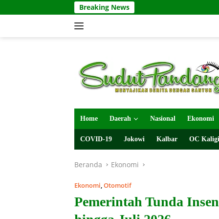
Langsung
Breaking News
ke
konten
Home
Daerah
Nasional
Ekonomi
COVID-19
Jokowi
Kalbar
OC Kaligi
Beranda
Ekonomi
Ekonomi
,
Otomotif
Pemerintah Tunda Insent