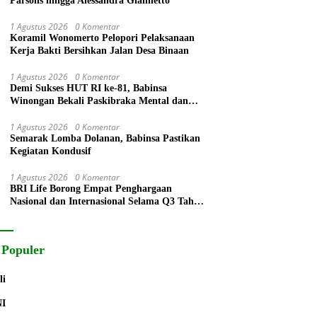
Parsons hingga Alessandra Giannetto
1 Agustus 2026
0 Komentar
Koramil Wonomerto Pelopori Pelaksanaan
Kerja Bakti Bersihkan Jalan Desa Binaan
1 Agustus 2026
0 Komentar
Demi Sukses HUT RI ke-81, Babinsa
Winongan Bekali Paskibraka Mental dan
Disiplin
1 Agustus 2026
0 Komentar
Semarak Lomba Dolanan, Babinsa Pastikan
Kegiatan Kondusif
1 Agustus 2026
0 Komentar
BRI Life Borong Empat Penghargaan
Nasional dan Internasional Selama Q3 Tahun
2026
 Populer
li
NI