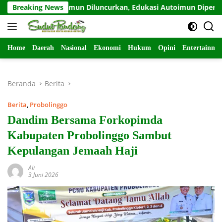
Langsung
ahabat Odamun Diluncurkan, Edukasi Autoimun Diperkuat
Breaking News
ke
konten
Home
Daerah
Nasional
Ekonomi
Hukum
Opini
Entertainme
Beranda
Berita
Berita
,
Probolinggo
Dandim Bersama Forkopimda
Kabupaten Probolinggo Sambut
Kepulangan Jemaah Haji
Ali
3 Juni 2026