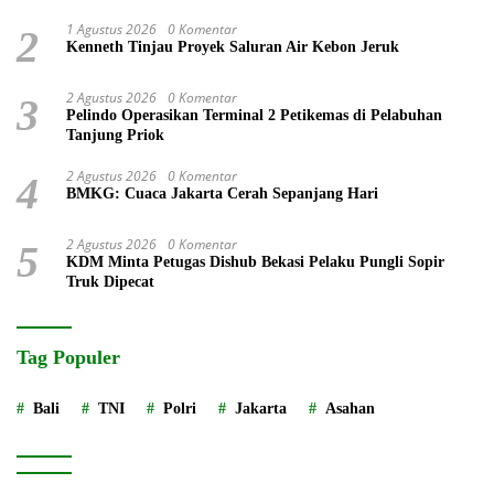
1 Agustus 2026
0 Komentar
2
Kenneth Tinjau Proyek Saluran Air Kebon Jeruk
2 Agustus 2026
0 Komentar
3
Pelindo Operasikan Terminal 2 Petikemas di Pelabuhan
Tanjung Priok
2 Agustus 2026
0 Komentar
4
BMKG: Cuaca Jakarta Cerah Sepanjang Hari
2 Agustus 2026
0 Komentar
5
KDM Minta Petugas Dishub Bekasi Pelaku Pungli Sopir
Truk Dipecat
Tag Populer
Bali
TNI
Polri
Jakarta
Asahan