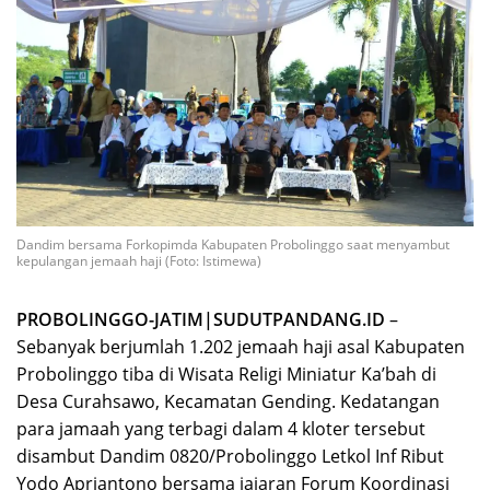
Dandim bersama Forkopimda Kabupaten Probolinggo saat menyambut
kepulangan jemaah haji (Foto: Istimewa)
PROBOLINGGO-JATIM|SUDUTPANDANG.ID
–
Sebanyak berjumlah 1.202 jemaah haji asal Kabupaten
Probolinggo tiba di Wisata Religi Miniatur Ka’bah di
Desa Curahsawo, Kecamatan Gending. Kedatangan
para jamaah yang terbagi dalam 4 kloter tersebut
disambut Dandim 0820/Probolinggo Letkol Inf Ribut
Yodo Apriantono bersama jajaran Forum Koordinasi