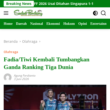
Langsung
iala AFF 2026 Usai Ditahan Singapura 1-1
Breaking News
10 Kartu Legac
ke
konten
Home
Daerah
Nasional
Ekonomi
Hukum
Opini
Entertainme
Beranda
Olahraga
Olahraga
Fadia/Tiwi Kembali Tumbangkan
Ganda Ranking Tiga Dunia
Agung Ferdianto
3 Juni 2026