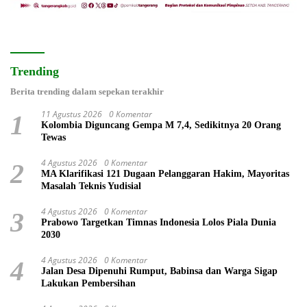
Trending
Berita trending dalam sepekan terakhir
11 Agustus 2026
0 Komentar
1
Kolombia Diguncang Gempa M 7,4, Sedikitnya 20 Orang
Tewas
4 Agustus 2026
0 Komentar
2
MA Klarifikasi 121 Dugaan Pelanggaran Hakim, Mayoritas
Masalah Teknis Yudisial
4 Agustus 2026
0 Komentar
3
Prabowo Targetkan Timnas Indonesia Lolos Piala Dunia
2030
4 Agustus 2026
0 Komentar
4
Jalan Desa Dipenuhi Rumput, Babinsa dan Warga Sigap
Lakukan Pembersihan