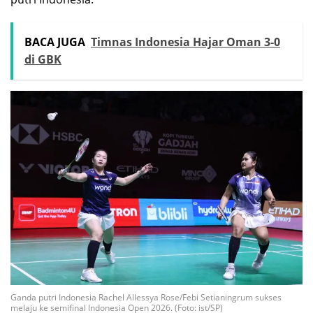
BACA JUGA
Timnas Indonesia Hajar Oman 3-0
di GBK
Ganda putri Indonesia Rachel Allessya Rose/Febi Setianingrum sukses
melaju ke semifinal Indonesia Open 2026. (Foto: ist/SP)