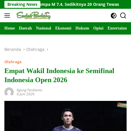
Langsung
ang Gempa M 7,4, Sedikitnya 20 Orang Tewas
Breaking News
Wabup Tan
ke
konten
Home
Daerah
Nasional
Ekonomi
Hukum
Opini
Entertainme
Beranda
Olahraga
Olahraga
Empat Wakil Indonesia ke Semifinal
Indonesia Open 2026
Agung Ferdianto
6 Juni 2026