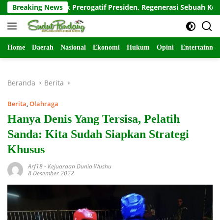
Langsung
lri: Hak Prerogatif Presiden, Regenerasi Sebuah Keniscayaan
Breaking News
ke
konten
Home
Daerah
Nasional
Ekonomi
Hukum
Opini
Entertainme
Beranda
Berita
Berita
,
Olahraga
Hanya Denis Yang Tersisa, Pelatih
Sanda: Kita Sudah Siapkan Strategi
Khusus
Arf18
-
Kejuaraan Dunia Wushu
8 Desember 2022