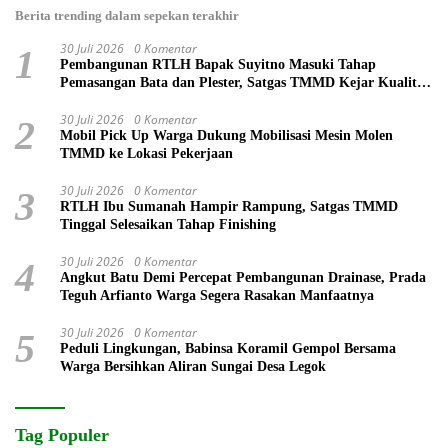
Berita trending dalam sepekan terakhir
30 Juli 2026
0 Komentar
1
Pembangunan RTLH Bapak Suyitno Masuki Tahap
Pemasangan Bata dan Plester, Satgas TMMD Kejar Kualitas
Hunian
30 Juli 2026
0 Komentar
2
Mobil Pick Up Warga Dukung Mobilisasi Mesin Molen
TMMD ke Lokasi Pekerjaan
30 Juli 2026
0 Komentar
3
RTLH Ibu Sumanah Hampir Rampung, Satgas TMMD
Tinggal Selesaikan Tahap Finishing
30 Juli 2026
0 Komentar
4
Angkut Batu Demi Percepat Pembangunan Drainase, Prada
Teguh Arfianto Warga Segera Rasakan Manfaatnya
30 Juli 2026
0 Komentar
5
Peduli Lingkungan, Babinsa Koramil Gempol Bersama
Warga Bersihkan Aliran Sungai Desa Legok
Tag Populer