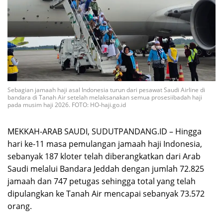
Sebagian jamaah haji asal Indonesia turun dari pesawat Saudi Airline di
bandara di Tanah Air setelah melaksanakan semua prosesiibadah haji
pada musim haji 2026. FOTO: HO-haji.go.id
MEKKAH-ARAB SAUDI, SUDUTPANDANG.ID – Hingga
hari ke-11 masa pemulangan jamaah haji Indonesia,
sebanyak 187 kloter telah diberangkatkan dari Arab
Saudi melalui Bandara Jeddah dengan jumlah 72.825
jamaah dan 747 petugas sehingga total yang telah
dipulangkan ke Tanah Air mencapai sebanyak 73.572
orang.