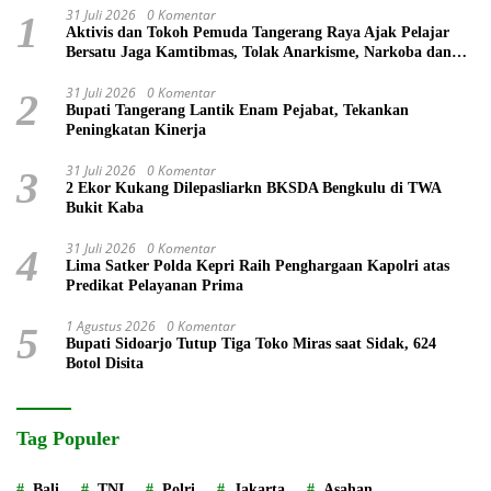
31 Juli 2026
0 Komentar
1
Aktivis dan Tokoh Pemuda Tangerang Raya Ajak Pelajar
Bersatu Jaga Kamtibmas, Tolak Anarkisme, Narkoba dan
Bullying
31 Juli 2026
0 Komentar
2
Bupati Tangerang Lantik Enam Pejabat, Tekankan
Peningkatan Kinerja
31 Juli 2026
0 Komentar
3
2 Ekor Kukang Dilepasliarkn BKSDA Bengkulu di TWA
Bukit Kaba
31 Juli 2026
0 Komentar
4
Lima Satker Polda Kepri Raih Penghargaan Kapolri atas
Predikat Pelayanan Prima
1 Agustus 2026
0 Komentar
5
Bupati Sidoarjo Tutup Tiga Toko Miras saat Sidak, 624
Botol Disita
Tag Populer
Bali
TNI
Polri
Jakarta
Asahan