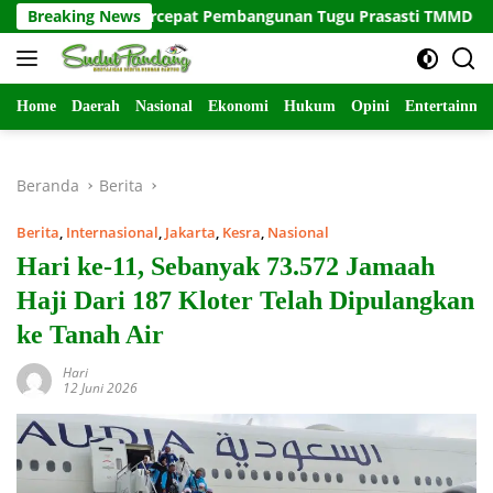
Langsung
 Satuan Percepat Pembangunan Tugu Prasasti TMMD ke-129
Breaking News
ke
konten
Home
Daerah
Nasional
Ekonomi
Hukum
Opini
Entertainme
Beranda
Berita
Berita
,
Internasional
,
Jakarta
,
Kesra
,
Nasional
Hari ke-11, Sebanyak 73.572 Jamaah
Haji Dari 187 Kloter Telah Dipulangkan
ke Tanah Air
Hari
12 Juni 2026