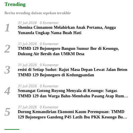
Trending
Berita trending dalam sepekan terakhir
31 Juli 2026
0 Komentar
1
Shenina Cinnamon Melahirkan Anak Pertama, Angga
Yunanda Ungkap Nama Buah Hati
31 Juli 2026
0 Komentar
2
TMMD 129 Bojonegoro Bangun Sumur Bor di Kesongo,
Dukung Air Bersih dan UMKM Desa
31 Juli 2026
0 Komentar
3
resisi di Setiap Sudut: Rajut Masa Depan Lewat Jalan Beton
TMMD 129 Bojonegoro di Kedungpandan
31 Juli 2026
0 Komentar
4
Semangat Gotong Royong Menyala di Kesongo: Satgas
TMMD 129 dan Warga Bahu-Membahu Pasang Atap Rumah
Mbah Kardo
31 Juli 2026
0 Komentar
5
Dorong Kemandirian Ekonomi Kaum Perempuan: TMMD
129 Bojonegoro Gandeng P4S Latih Ibu PKK Kesongo Buat
Roti