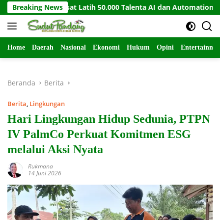
Langsung
dan Indosat Latih 50.000 Talenta AI dan Automation
Breaking News
PER
ke
konten
Home
Daerah
Nasional
Ekonomi
Hukum
Opini
Entertainme
Beranda
Berita
Berita
,
Lingkungan
Hari Lingkungan Hidup Sedunia, PTPN
IV PalmCo Perkuat Komitmen ESG
melalui Aksi Nyata
Rukmana
14 Juni 2026