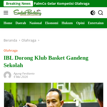
Langsung
PN IV PalmCo Gelar Kompetisi Olahraga
Breaking News
Kasus Anemia Si
ke
konten
Home
Daerah
Nasional
Ekonomi
Hukum
Opini
Entertainme
Beranda
Olahraga
Olahraga
IBL Dorong Klub Basket Gandeng
Sekolah
Agung Ferdianto
9 Mei 2026