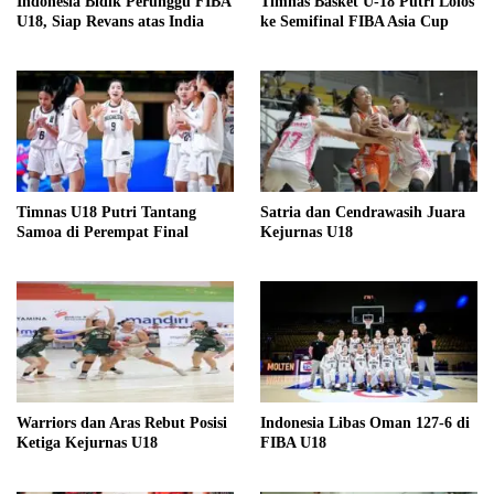
Indonesia Bidik Perunggu FIBA
Timnas Basket U-18 Putri Lolos
U18, Siap Revans atas India
ke Semifinal FIBA Asia Cup
Timnas U18 Putri Tantang
Satria dan Cendrawasih Juara
Samoa di Perempat Final
Kejurnas U18
Warriors dan Aras Rebut Posisi
Indonesia Libas Oman 127-6 di
Ketiga Kejurnas U18
FIBA U18