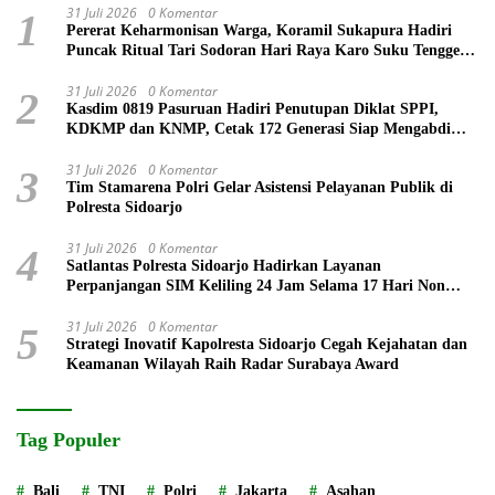
31 Juli 2026
0 Komentar
1
Pererat Keharmonisan Warga, Koramil Sukapura Hadiri
Puncak Ritual Tari Sodoran Hari Raya Karo Suku Tengger
di Bromo
31 Juli 2026
0 Komentar
2
Kasdim 0819 Pasuruan Hadiri Penutupan Diklat SPPI,
KDKMP dan KNMP, Cetak 172 Generasi Siap Mengabdi
untuk Negeri
31 Juli 2026
0 Komentar
3
Tim Stamarena Polri Gelar Asistensi Pelayanan Publik di
Polresta Sidoarjo
31 Juli 2026
0 Komentar
4
Satlantas Polresta Sidoarjo Hadirkan Layanan
Perpanjangan SIM Keliling 24 Jam Selama 17 Hari Non
Stop
31 Juli 2026
0 Komentar
5
Strategi Inovatif Kapolresta Sidoarjo Cegah Kejahatan dan
Keamanan Wilayah Raih Radar Surabaya Award
Tag Populer
Bali
TNI
Polri
Jakarta
Asahan