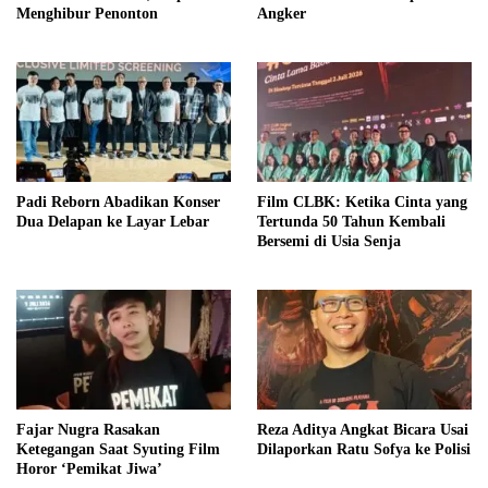
Menghibur Penonton
Angker
Padi Reborn Abadikan Konser
Film CLBK: Ketika Cinta yang
Dua Delapan ke Layar Lebar
Tertunda 50 Tahun Kembali
Bersemi di Usia Senja
Fajar Nugra Rasakan
Reza Aditya Angkat Bicara Usai
Ketegangan Saat Syuting Film
Dilaporkan Ratu Sofya ke Polisi
Horor ‘Pemikat Jiwa’