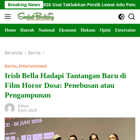
Langsung
esiden 2026 Usai Taklukkan Persib Lewat Adu Penalti
Breaking News
Bab
ke
konten
Home
Daerah
Nasional
Ekonomi
Hukum
Opini
Entertainme
Beranda
Berita
Berita
,
Entertainment
Irish Bella Hadapi Tantangan Baru di
Film Horor Dosa: Penebusan atau
Pengampunan
Aditya
9 Juni 2026