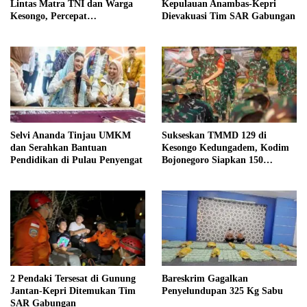
Kepulauan Anambas-Kepri
Lintas Matra TNI dan Warga
Dievakuasi Tim SAR Gabungan
Kesongo, Percepat
Pembangunan Desa
Selvi Ananda Tinjau UMKM
Sukseskan TMMD 129 di
dan Serahkan Bantuan
Kesongo Kedungadem, Kodim
Pendidikan di Pulau Penyengat
Bojonegoro Siapkan 150
Personel BKO
2 Pendaki Tersesat di Gunung
Bareskrim Gagalkan
Jantan-Kepri Ditemukan Tim
Penyelundupan 325 Kg Sabu
SAR Gabungan