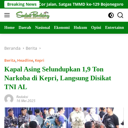
Langsung
Breaking News
Usai Cor Jalan, Satgas TMMD ke-129 Bojonegoro Bersihkan 
ke
konten
Home
Daerah
Nasional
Ekonomi
Hukum
Opini
Entertainme
Beranda
Berita
Berita
,
Headline
,
Kepri
Kapal Asing Selundupkan 1,9 Ton
Narkoba di Kepri, Langsung Disikat
TNI AL
Redaksi
16 Mei 2025