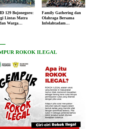
 129 Bojonegoro:
Family Gathering dan
rgi Lintas Matra
Olahraga Bersama
dan Warga
Infolahtadam
ngo, Percepat
V/Brawijaya Pererat
angunan Desa
Soliditas dan
Kebersamaan
MPUR ROKOK ILEGAL