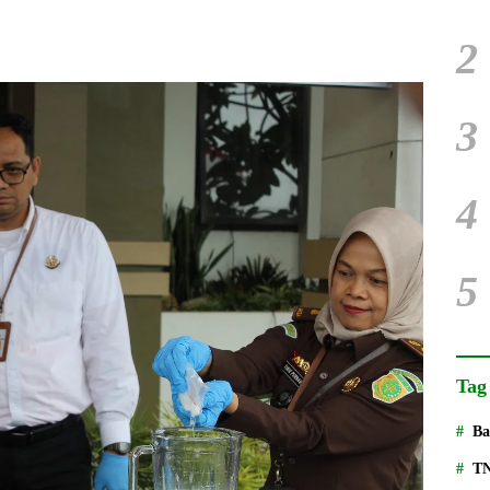
2
3
4
5
Tag
Ba
T