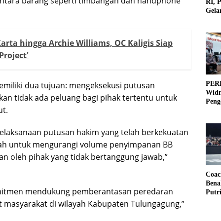
mentara barang seperti timbangan dan handphone
RI, 
Gela
Olah
arta hingga Archie Williams, OC Kaligis Siap
Project'
PERB
miliki dua tujuan: mengeksekusi putusan
Widm
an tidak ada peluang bagi pihak tertentu untuk
Peng
t.
3×3
pelaksanaan putusan hakim yang telah berkekuatan
gkah untuk mengurangi volume penyimpanan BB
n oleh pihak yang tidak bertanggung jawab,”
Coac
Bena
komitmen mendukung pemberantasan peredaran
Putr
t masyarakat di wilayah Kabupaten Tulungagung,”