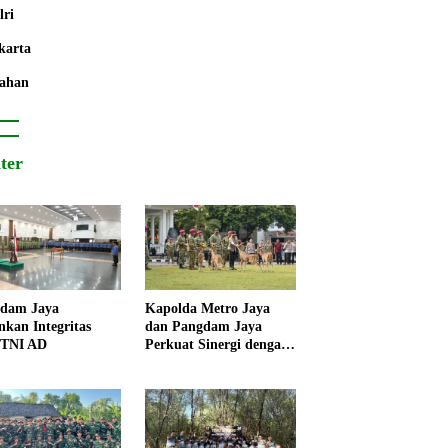
lri
karta
ahan
iter
dam Jaya
Kapolda Metro Jaya
nkan Integritas
dan Pangdam Jaya
 TNI AD
Perkuat Sinergi dengan
Korps Marinir