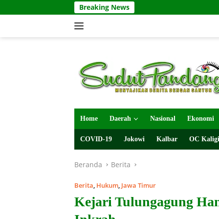
Langsung
Breaking News
ke
konten
Home
Daerah
Nasional
Ekonomi
COVID-19
Jokowi
Kalbar
OC Kaligi
Beranda
Berita
Berita
,
Hukum
,
Jawa Timur
Kejari Tulungagung Han