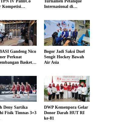
PTPN IV PalmCo
Turnamen Petanque
r Kompetisi
Internasional di
raga
UNDIKMA
ASI Gandeng Nico
Bogor Jadi Saksi Duel
er Perkuat
Sengit Hockey Bawah
embangan Basket
Air Asia
h Deny Sartika
DWP Kemenpora Gelar
hi Fisik Timnas 3×3
Donor Darah HUT RI
i
ke-81