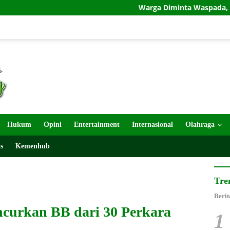
Warga Diminta Waspada, Semburan Lumpur Terja
Hukum
Opini
Entertainment
Internasional
Olahraga
s
Kemenhub
Tre
Berit
curkan BB dari 30 Perkara
1