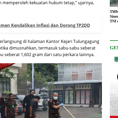
h memperoleh kekuatan hukum tetap,” ujarnya,
TMMD
Sine
TNI 
en Kendalikan Inflasi dan Dorong TP2DD
Keso
Pemb
rlangsung di halaman Kantor Kejari Tulungagung
kotika dimusnahkan, termasuk sabu-sabu seberat
GE
bu seberat 1,602 gram dari satu perkara lainnya.