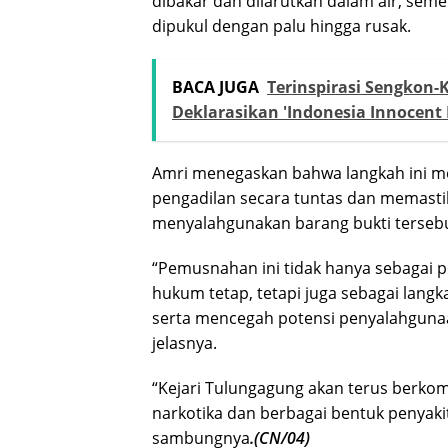
dibakar dan dilarutkan dalam air, se
dipukul dengan palu hingga rusak.
BACA JUGA
Terinspirasi Sengkon-K
Deklarasikan 'Indonesia Innocent 
Amri menegaskan bahwa langkah ini me
pengadilan secara tuntas dan memastik
menyalahgunakan barang bukti tersebu
“Pemusnahan ini tidak hanya sebagai 
hukum tetap, tetapi juga sebagai lan
serta mencegah potensi penyalahgunaa
jelasnya.
“Kejari Tulungagung akan terus ber
narkotika dan berbagai bentuk penyaki
sambungnya
.(CN/04)