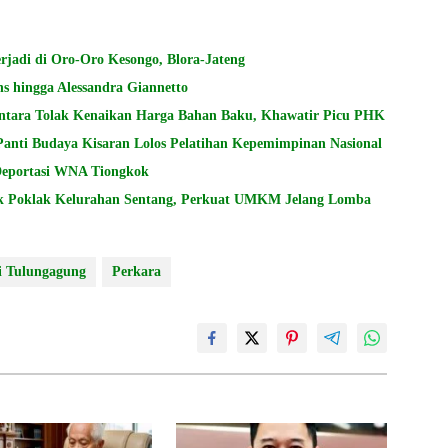
adi di Oro-Oro Kesongo, Blora-Jateng
s hingga Alessandra Giannetto
ntara Tolak Kenaikan Harga Bahan Baku, Khawatir Picu PHK
Panti Budaya Kisaran Lolos Pelatihan Kepemimpinan Nasional
 Deportasi WNA Tiongkok
k Poklak Kelurahan Sentang, Perkuat UMKM Jelang Lomba
i Tulungagung
Perkara