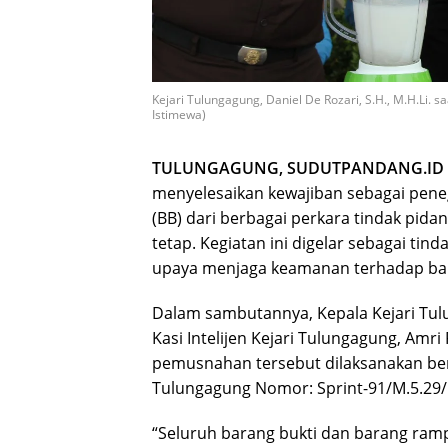
Kejari Tulungagung, Daniel De Rozari, S.H., M.H.Li. 
Istimewa)
TULUNGAGUNG, SUDUTPANDANG.ID
menyelesaikan kewajiban sebagai pen
(BB) dari berbagai perkara tindak pi
tetap. Kegiatan ini digelar sebagai tin
upaya menjaga keamanan terhadap bar
Dalam sambutannya, Kepala Kejari Tulun
Kasi Intelijen Kejari Tulungagung, Am
pemusnahan tersebut dilaksanakan ber
Tulungagung Nomor: Sprint-91/M.5.29/
“Seluruh barang bukti dan barang ram