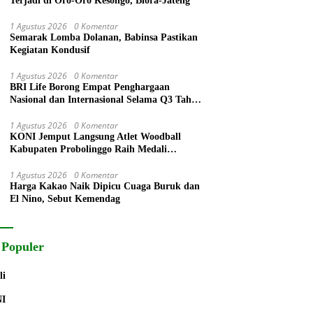
Terjadi di Oro-Oro Kesongo, Blora-Jateng
1 Agustus 2026
0 Komentar
Semarak Lomba Dolanan, Babinsa Pastikan
Kegiatan Kondusif
1 Agustus 2026
0 Komentar
BRI Life Borong Empat Penghargaan
Nasional dan Internasional Selama Q3 Tahun
2026
1 Agustus 2026
0 Komentar
KONI Jemput Langsung Atlet Woodball
Kabupaten Probolinggo Raih Medali
Perunggu Kejuaraan Dunia 2026
1 Agustus 2026
0 Komentar
Harga Kakao Naik Dipicu Cuaga Buruk dan
El Nino, Sebut Kemendag
 Populer
li
NI