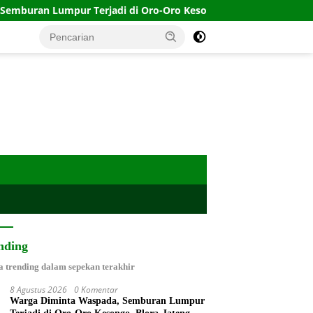
di di Oro-Oro Kesongo, Blora-Jateng
Timnas Indonesia 
nding
a trending dalam sepekan terakhir
8 Agustus 2026
0 Komentar
Warga Diminta Waspada, Semburan Lumpur