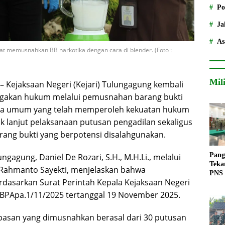
Po
Ja
As
saat memusnahkan BB narkotika dengan cara di blender. (Foto :
Mil
 –
Kejaksaan Negeri (Kejari) Tulungagung kembali
egakan hukum melalui pemusnahan barang bukti
dana umum yang telah memperoleh kekuatan hukum
dak lanjut pelaksanaan putusan pengadilan sekaligus
ang bukti yang berpotensi disalahgunakan.
Pang
gagung, Daniel De Rozari, S.H., M.H.Li., melalui
Teka
ri Rahmanto Sayekti, menjelaskan bahwa
PNS
dasarkan Surat Perintah Kepala Kejaksaan Negeri
BPApa.1/11/2025 tertanggal 19 November 2025.
pasan yang dimusnahkan berasal dari 30 putusan