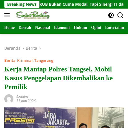
Langsung
ankan KUB Bukan Cuma Modal, Tapi Sinergi IT dan SDM
Breaking News
ke
konten
Home
Daerah
Nasional
Ekonomi
Hukum
Opini
Entertainme
Beranda
Berita
Berita
,
Kriminal
,
Tangerang
Kerja Mantap Polres Tangsel, Mobil
Kasus Penggelapan Dikembalikan ke
Pemilik
Redaksi
11 Juni 2026