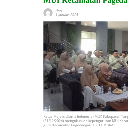
MUI Kecamatan Pageda
Hari
1 Januari 2025
Ketua Majelis Ulama Indonesia (MUI) Kabupaten Tan
(31/12/2024) mengukuhkan kepengurusan MUI Kecam
guna Kecamatan Pagedangan. FOTO: MUI/AS