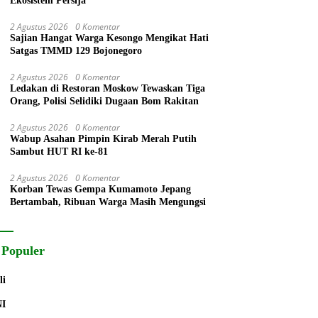
Ekosistem Persija
2 Agustus 2026
0 Komentar
Sajian Hangat Warga Kesongo Mengikat Hati
Satgas TMMD 129 Bojonegoro
2 Agustus 2026
0 Komentar
Ledakan di Restoran Moskow Tewaskan Tiga
Orang, Polisi Selidiki Dugaan Bom Rakitan
2 Agustus 2026
0 Komentar
Wabup Asahan Pimpin Kirab Merah Putih
Sambut HUT RI ke-81
2 Agustus 2026
0 Komentar
Korban Tewas Gempa Kumamoto Jepang
Bertambah, Ribuan Warga Masih Mengungsi
 Populer
li
NI