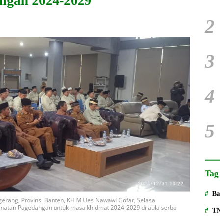
ngan 2024-2029
2
3
4
5
Tag
Ba
gerang, Provinsi Banten, KH M Ues Nawawi Gofar, Selasa
atan Pagedangan untuk masa khidmat 2024-2029 di aula serba
T