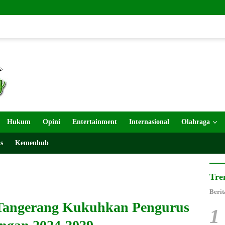
Layana
Hukum
Opini
Entertainment
Internasional
Olahraga
s
Kemenhub
Tre
Berit
Tangerang Kukuhkan Pengurus
1