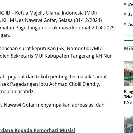
Po
 – Ketua Majelis Ulama Indonesia (MUI)
Ja
 KH M Ues Nawawi Gofar, Selasa (31/12/2024)
As
matan Pagedangan untuk masa khidmat 2024-2029
ngan.
bacaan surat keputusan (SK) Nomor 001/MUI
Mil
oleh Sekretaris MUI Kabupaten Tangerang KH Nur
lurah, pejabat dan tokoh penting, termasuk Camat
sek Pagedangan Iptu Achmad Cholil Efendiy,
ma dan asatidz.
Pang
Teka
PNS
s Nawawi Gofar menyampaikan apreasiasi dan
rdana Kepada Pemerhati Musisi