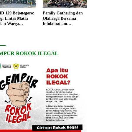
 129 Bojonegoro:
Family Gathering dan
rgi Lintas Matra
Olahraga Bersama
dan Warga
Infolahtadam
ngo, Percepat
V/Brawijaya Pererat
angunan Desa
Soliditas dan
Kebersamaan
MPUR ROKOK ILEGAL