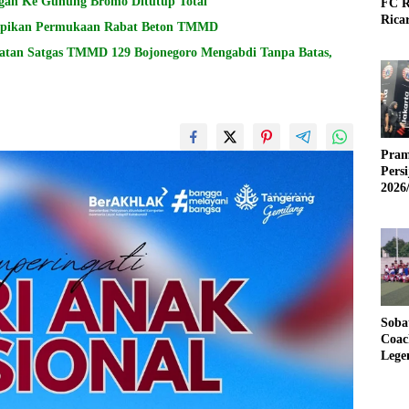
ngan Ke Gunung Bromo Ditutup Total
FC R
Rica
 Rapikan Permukaan Rabat Beton TMMD
atan Satgas TMMD 129 Bojonegoro Mengabdi Tanpa Batas,
Pram
Pers
2026
Soba
Coac
Lege