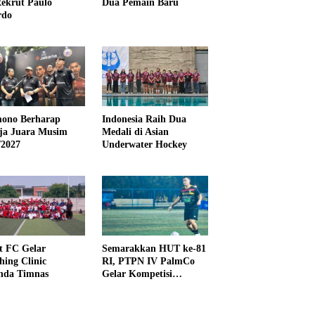
ekrut Paulo
Dua Pemain Baru
rdo
ono Berharap
Indonesia Raih Dua
ija Juara Musim
Medali di Asian
/2027
Underwater Hockey
t FC Gelar
Semarakkan HUT ke-81
hing Clinic
RI, PTPN IV PalmCo
nda Timnas
Gelar Kompetisi
Olahraga