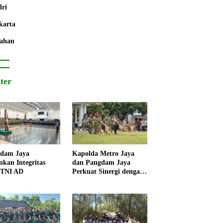
lri
karta
ahan
iter
dam Jaya
Kapolda Metro Jaya
nkan Integritas
dan Pangdam Jaya
 TNI AD
Perkuat Sinergi dengan
Korps Marinir