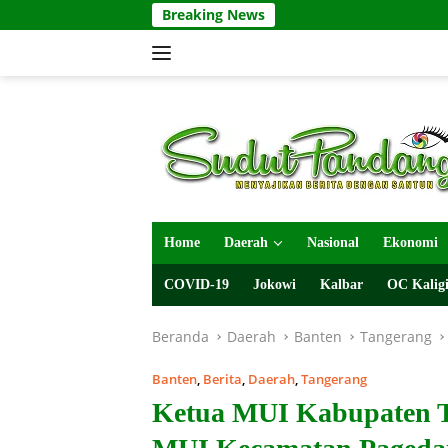
Langsung
Breaking News
ke
konten
Home
Daerah
Nasional
Ekonomi
COVID-19
Jokowi
Kalbar
OC Kaligi
Beranda
Daerah
Banten
Tangerang
Banten
,
Berita
,
Daerah
,
Tangerang
Ketua MUI Kabupaten 