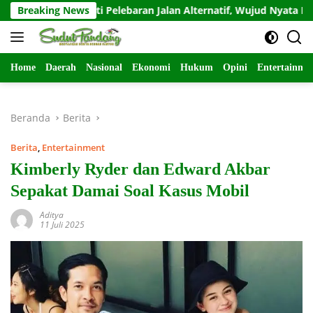
Langsung
ya Bakti Pelebaran Jalan Alternatif, Wujud Nyata Kemanunggalan
Breaking News
ke
konten
Home
Daerah
Nasional
Ekonomi
Hukum
Opini
Entertainme
Beranda
Berita
Berita
,
Entertainment
Kimberly Ryder dan Edward Akbar
Sepakat Damai Soal Kasus Mobil
Aditya
11 Juli 2025