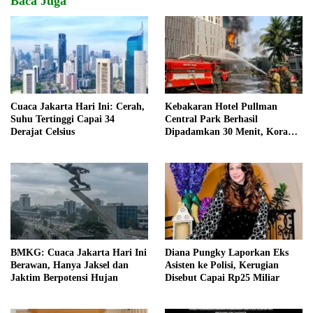
Baca Juga
Cuaca Jakarta Hari Ini: Cerah,
Kebakaran Hotel Pullman
Suhu Tertinggi Capai 34
Central Park Berhasil
Derajat Celsius
Dipadamkan 30 Menit, Koramil
03/GP Turunkan 2 Water Tank
BMKG: Cuaca Jakarta Hari Ini
Diana Pungky Laporkan Eks
Berawan, Hanya Jaksel dan
Asisten ke Polisi, Kerugian
Jaktim Berpotensi Hujan
Disebut Capai Rp25 Miliar