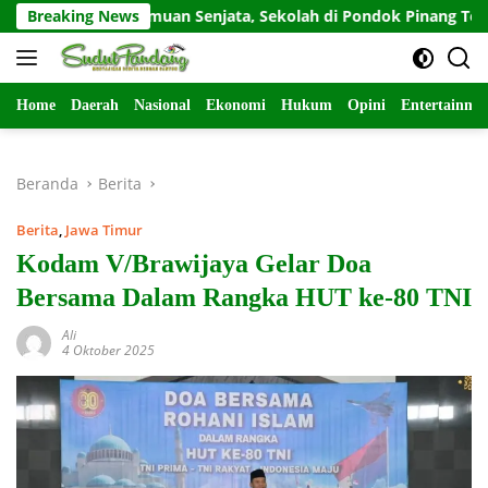
Langsung
Pasca-Temuan Senjata, Sekolah di Pondok Pinang Terapkan P
Breaking News
ke
konten
Home
Daerah
Nasional
Ekonomi
Hukum
Opini
Entertainme
Beranda
Berita
Berita
,
Jawa Timur
Kodam V/Brawijaya Gelar Doa
Bersama Dalam Rangka HUT ke-80 TNI
Ali
4 Oktober 2025