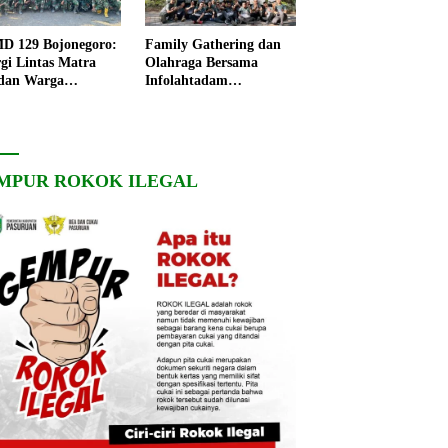
 129 Bojonegoro:
Family Gathering dan
rgi Lintas Matra
Olahraga Bersama
dan Warga
Infolahtadam
ngo, Percepat
V/Brawijaya Pererat
angunan Desa
Soliditas dan
Kebersamaan
MPUR ROKOK ILEGAL