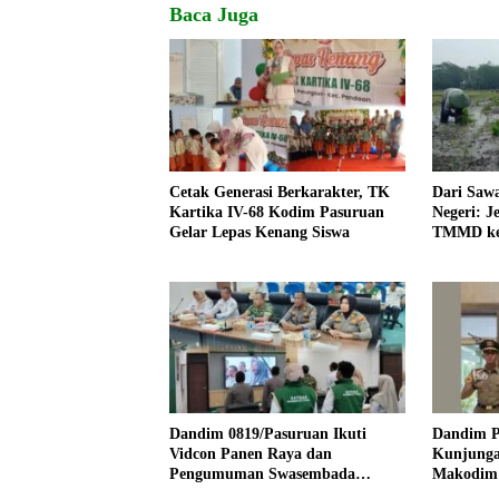
Baca Juga
Cetak Generasi Berkarakter, TK
Dari Saw
Kartika IV-68 Kodim Pasuruan
Negeri: J
Gelar Lepas Kenang Siswa
TMMD ke
Harapan
Dandim 0819/Pasuruan Ikuti
Dandim P
Vidcon Panen Raya dan
Kunjunga
Pengumuman Swasembada
Makodim
Pangan Bersama Presiden RI