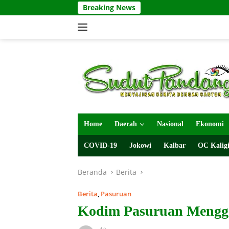
Langsung
Breaking News
ke
konten
Home
Daerah
Nasional
Ekonomi
COVID-19
Jokowi
Kalbar
OC Kaligi
Beranda
Berita
Berita
,
Pasuruan
Kodim Pasuruan Mengge