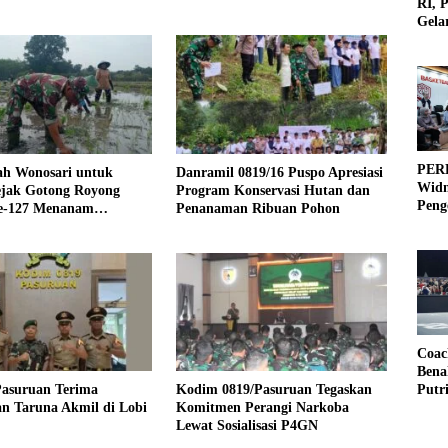
RI, 
Gela
Olah
PERB
ah Wonosari untuk
Danramil 0819/16 Puspo Apresiasi
Widm
ejak Gotong Royong
Program Konservasi Hutan dan
Peng
-127 Menanam
Penanaman Ribuan Pohon
3×3
Coac
Bena
asuruan Terima
Kodim 0819/Pasuruan Tegaskan
Putr
n Taruna Akmil di Lobi
Komitmen Perangi Narkoba
Lewat Sosialisasi P4GN