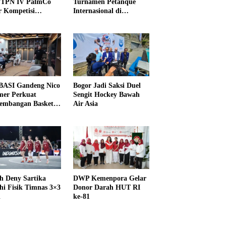
PTPN IV PalmCo
Turnamen Petanque
r Kompetisi
Internasional di
raga
UNDIKMA
ASI Gandeng Nico
Bogor Jadi Saksi Duel
er Perkuat
Sengit Hockey Bawah
embangan Basket
Air Asia
h Deny Sartika
DWP Kemenpora Gelar
hi Fisik Timnas 3×3
Donor Darah HUT RI
i
ke-81