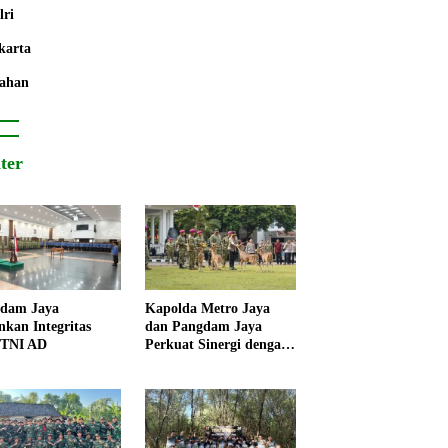
lri
karta
ahan
iter
dam Jaya
Kapolda Metro Jaya
nkan Integritas
dan Pangdam Jaya
 TNI AD
Perkuat Sinergi dengan
Korps Marinir