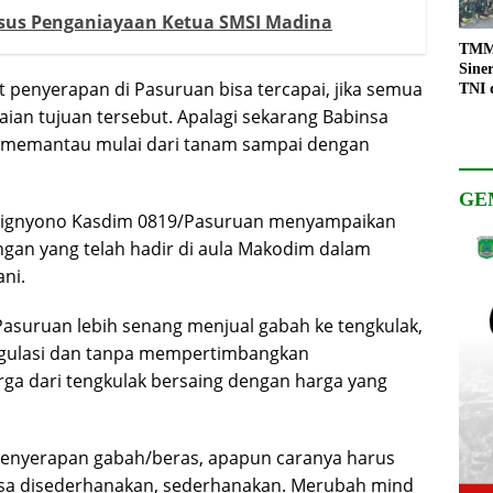
Kasus Penganiayaan Ketua SMSI Madina
TMMD
Sine
 penyerapan di Pasuruan bisa tercapai, jika semua
TNI 
Keso
ian tujuan tersebut. Apalagi sekarang Babinsa
Pemb
 memantau mulai dari tanam sampai dengan
GE
 Wignyono Kasdim 0819/Pasuruan menyampaikan
an yang telah hadir di aula Makodim dalam
ni.
Pasuruan lebih senang menjual gabah ke tengkulak,
regulasi dan tanpa mempertimbangkan
ga dari tengkulak bersaing dengan harga yang
 penyerapan gabah/beras, apapun caranya harus
 bisa disederhanakan, sederhanakan. Merubah mind