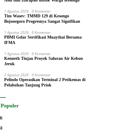
Asih dan Harapan untuk Warga Kesongo
1 Agustus 2026
0 Komentar
Tim Wasev: TMMD 129 di Kesongo
Bojonegoro Progresnya Sangat Signifikan
1 Agustus 2026
0 Komentar
PBMI Gelar Sertifikasi Muaythai Bersama
IFMA
1 Agustus 2026
0 Komentar
Kenneth Tinjau Proyek Saluran Air Kebon
Jeruk
2 Agustus 2026
0 Komentar
Pelindo Operasikan Terminal 2 Petikemas di
Pelabuhan Tanjung Priok
 Populer
li
NI