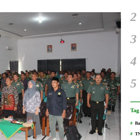
2
3
4
5
Tag
Ba
T