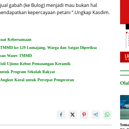
njual gabah (ke Bulog) menjadi mau bukan hal
endapatkan kepercayaan petani “.Ungkap Kasdim.
kuat Kebersamaan
i TMMD ke-129 Lumajang, Warga dan Satgas Diperiksa
siapan Wasev TMMD
Yuli Ujiono Kebut Pemasangan Keramik
untuk Program Sekolah Rakyat
ngkut Koral untuk Percepat Pengecoran
Ola
Sema