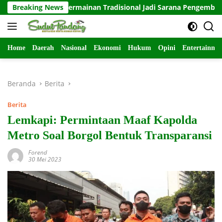
Langsung
rong Permainan Tradisional Jadi Sarana Pengembangan Karakt
Breaking News
ke
konten
Home
Daerah
Nasional
Ekonomi
Hukum
Opini
Entertainme
Beranda
Berita
Berita
Lemkapi: Permintaan Maaf Kapolda
Metro Soal Borgol Bentuk Transparansi
Forend
30 Mei 2023