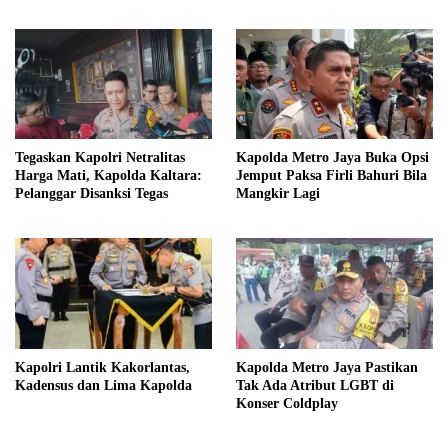
Konkretkan Melalui ‘Acta Van
Dading’
Tegaskan Kapolri Netralitas
Kapolda Metro Jaya Buka Opsi
Harga Mati, Kapolda Kaltara:
Jemput Paksa Firli Bahuri Bila
Pelanggar Disanksi Tegas
Mangkir Lagi
Kapolri Lantik Kakorlantas,
Kapolda Metro Jaya Pastikan
Kadensus dan Lima Kapolda
Tak Ada Atribut LGBT di
Konser Coldplay