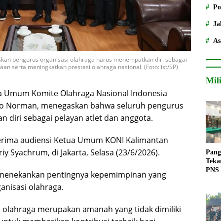
Po
Ja
As
n pengurus organisasi olahraga harus menempatkan diri sebagai
n serta meningkatkan prestasi olahraga nasional. (Foto: ist/SP)
Mil
 Umum Komite Olahraga Nasional Indonesia
iano Norman, menegaskan bahwa seluruh pengurus
 diri sebagai pelayan atlet dan anggota.
erima audiensi Ketua Umum KONI Kalimantan
iy Syachrum, di Jakarta, Selasa (23/6/2026).
Pang
Teka
PNS
 menekankan pentingnya kepemimpinan yang
anisasi olahraga.
 olahraga merupakan amanah yang tidak dimiliki