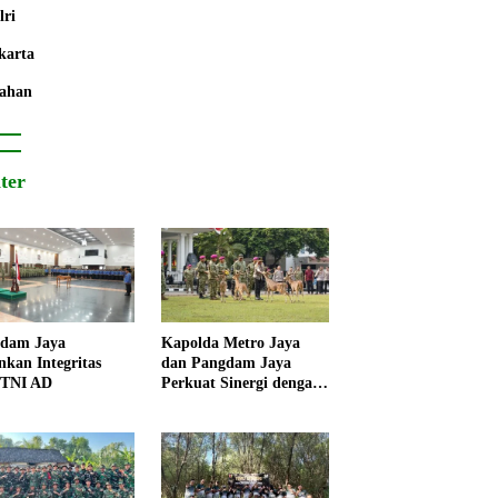
lri
karta
ahan
iter
dam Jaya
Kapolda Metro Jaya
nkan Integritas
dan Pangdam Jaya
 TNI AD
Perkuat Sinergi dengan
Korps Marinir