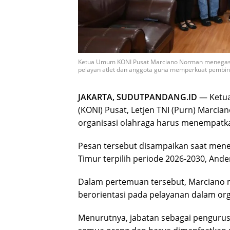
Ketua Umum KONI Pusat Marciano Norman menegaska
pelayan atlet dan anggota guna memperkuat pembinaa
JAKARTA, SUDUTPANDANG.ID
— Ketua
(KONI) Pusat, Letjen TNI (Purn) Marc
organisasi olahraga harus menempatkan
Pesan tersebut disampaikan saat men
Timur terpilih periode 2026-2030, Ander
Dalam pertemuan tersebut, Marciano
berorientasi pada pelayanan dalam org
Menurutnya, jabatan sebagai pengurus