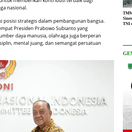
ntuk memberikan kontribusi terbaik bagi
ga nasional.
TMMD
Sine
ki posisi strategis dalam pembangunan bangsa.
TNI 
keempat Presiden Prabowo Subianto yang
Keso
Pemb
mber daya manusia, olahraga juga berperan
iplin, mental juang, dan semangat persatuan
GE