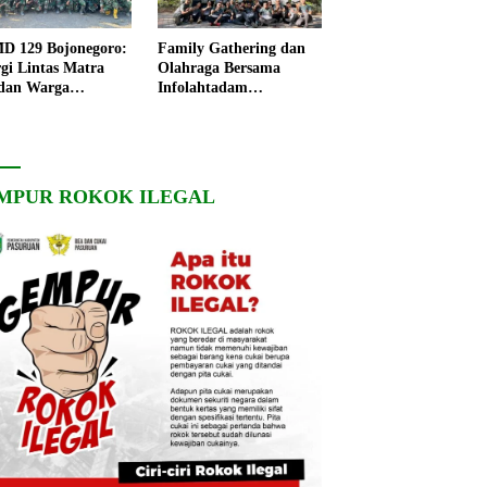
 129 Bojonegoro:
Family Gathering dan
rgi Lintas Matra
Olahraga Bersama
dan Warga
Infolahtadam
ngo, Percepat
V/Brawijaya Pererat
angunan Desa
Soliditas dan
Kebersamaan
MPUR ROKOK ILEGAL