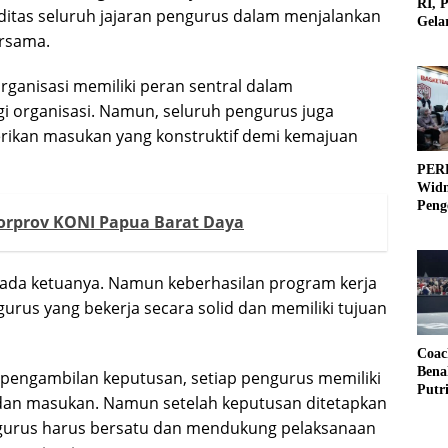
RI, 
liditas seluruh jajaran pengurus dalam menjalankan
Gela
ersama.
Olah
ganisasi memiliki peran sentral dalam
i organisasi. Namun, seluruh pengurus juga
rikan masukan yang konstruktif demi kemajuan
PERB
Widm
Peng
rprov KONI Papua Barat Daya
3×3
ada ketuanya. Namun keberhasilan program kerja
urus yang bekerja secara solid dan memiliki tujuan
Coac
Bena
engambilan keputusan, setiap pengurus memiliki
Putr
an masukan. Namun setelah keputusan ditetapkan
ngurus harus bersatu dan mendukung pelaksanaan