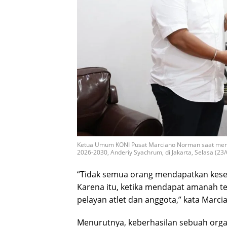
Ketua Umum KONI Pusat Marciano Norman saat mener
2026-2030, Anderiy Syachrum, di Jakarta, Selasa (23/6
“Tidak semua orang mendapatkan kese
Karena itu, ketika mendapat amanah te
pelayan atlet dan anggota,” kata Marc
Menurutnya, keberhasilan sebuah organ