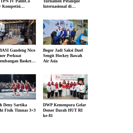
PTPN IV PalmCo
Turnamen Petanque
r Kompetisi
Internasional di
raga
UNDIKMA
ASI Gandeng Nico
Bogor Jadi Saksi Duel
er Perkuat
Sengit Hockey Bawah
embangan Basket
Air Asia
h Deny Sartika
DWP Kemenpora Gelar
hi Fisik Timnas 3×3
Donor Darah HUT RI
i
ke-81