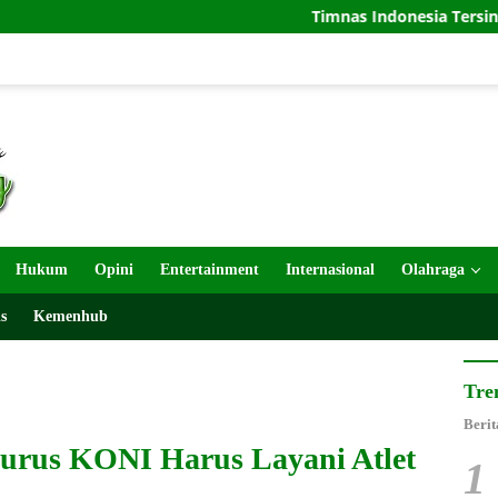
Timnas Indonesia Tersingkir di Piala AFF
Hukum
Opini
Entertainment
Internasional
Olahraga
s
Kemenhub
Tre
Berit
urus KONI Harus Layani Atlet
1