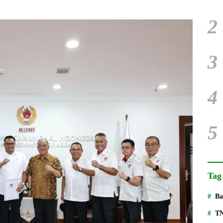
2
3
4
5
Tag
Ba
T