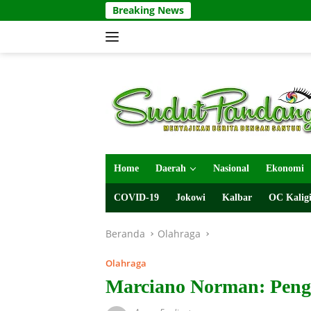
Langsung
Breaking News
ke
konten
Home
Daerah
Nasional
Ekonomi
COVID-19
Jokowi
Kalbar
OC Kaligi
Beranda
Olahraga
Olahraga
Marciano Norman: Peng