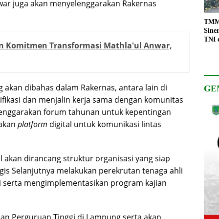
war juga akan menyelenggarakan Rakernas
TMMD
Sine
TNI 
an Komitmen Transformasi Mathla'ul Anwar,
Keso
Pemb
 akan dibahas dalam Rakernas, antara lain di
GE
fikasi dan menjalin kerja sama dengan komunitas
lenggarakan forum tahunan untuk kepentingan
takan
platform
digital untuk komunikasi lintas
 akan dirancang struktur organisasi yang siap
egis Selanjutnya melakukan perekrutan tenaga ahli
i serta mengimplementasikan program kajian
rian Perguruan Tinggi di Lampung serta akan