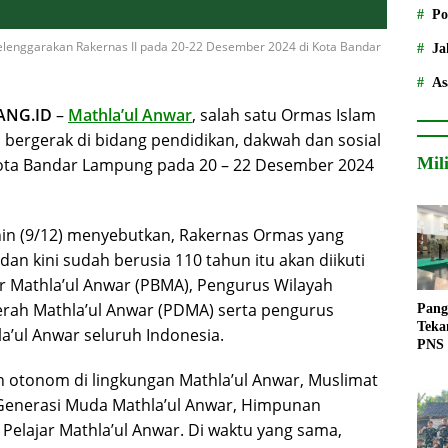
Po
lenggarakan Rakernas II pada 20-22 Desember 2024 di Kota Bandar
Ja
As
ANG.ID
–
Mathla’ul Anwar
, salah satu Ormas Islam
 bergerak di bidang pendidikan, dakwah dan sosial
Mil
ota Bandar Lampung pada 20 – 22 Desember 2024
nin (9/12) menyebutkan, Rakernas Ormas yang
an kini sudah berusia 110 tahun itu akan diikuti
ar Mathla’ul Anwar (PBMA), Pengurus Wilayah
rah Mathla’ul Anwar (PDMA) serta pengurus
Pang
Teka
a’ul Anwar seluruh Indonesia.
PNS
n otonom di lingkungan Mathla’ul Anwar, Muslimat
 Generasi Muda Mathla’ul Anwar, Himpunan
Pelajar Mathla’ul Anwar. Di waktu yang sama,