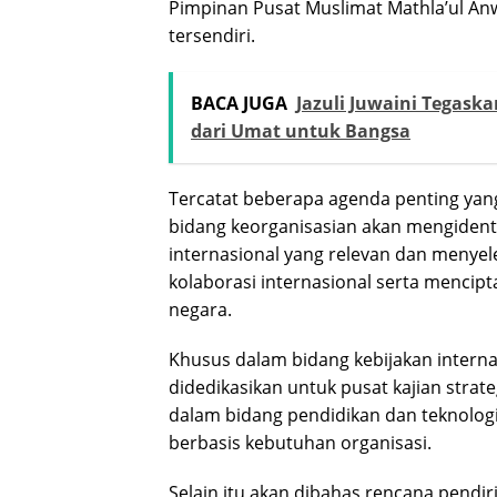
Pimpinan Pusat Muslimat Mathla’ul An
tersendiri.
BACA JUGA
Jazuli Juwaini Tegask
dari Umat untuk Bangsa
Tercatat beberapa agenda penting yang
bidang keorganisasian akan mengidenti
internasional yang relevan dan menye
kolaborasi internasional serta mencip
negara.
Khusus dalam bidang kebijakan internal
didedikasikan untuk pusat kajian strat
dalam bidang pendidikan dan teknolog
berbasis kebutuhan organisasi.
Selain itu akan dibahas rencana pendi