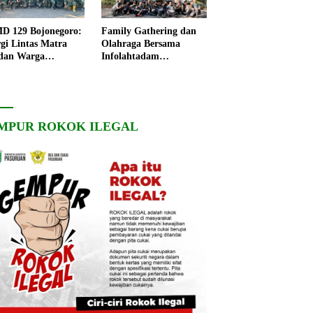
 129 Bojonegoro:
Family Gathering dan
rgi Lintas Matra
Olahraga Bersama
dan Warga
Infolahtadam
ngo, Percepat
V/Brawijaya Pererat
angunan Desa
Soliditas dan
Kebersamaan
MPUR ROKOK ILEGAL