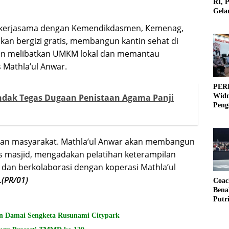
RI, 
Gela
Olah
in kerjasama dengan Kemendikdasmen, Kemenag,
an bergizi gratis, membangun kantin sehat di
gan melibatkan UMKM lokal dan memantau
 Mathla’ul Anwar.
PERB
ndak Tegas Dugaan Penistaan Agama Panji
Widm
Peng
3×3
yaan masyarakat. Mathla’ul Anwar akan membangun
 masjid, mengadakan pelatihan keterampilan
dan berkolaborasi dengan koperasi Mathla’ul
.
(PR/01)
Coac
Bena
Putr
n Damai Sengketa Rusunami Citypark