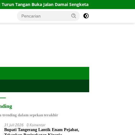
ka Jalan Damai Sengketa Rusunami Citypark
Sinergi Li
nding
a trending dalam sepekan terakhir
31 Juli 2026
0 Komentar
Bupati Tangerang Lantik Enam Pejabat,