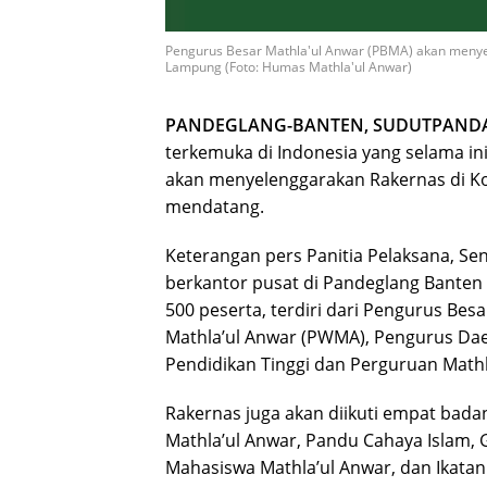
Pengurus Besar Mathla'ul Anwar (PBMA) akan menye
Lampung (Foto: Humas Mathla'ul Anwar)
PANDEGLANG-BANTEN, SUDUTPAND
terkemuka di Indonesia yang selama ini
akan menyelenggarakan Rakernas di K
mendatang.
Keterangan pers Panitia Pelaksana, Se
berkantor pusat di Pandeglang Banten d
500 peserta, terdiri dari Pengurus Bes
Mathla’ul Anwar (PWMA), Pengurus Dae
Pendidikan Tinggi dan Perguruan Mathl
Rakernas juga akan diikuti empat bada
Mathla’ul Anwar, Pandu Cahaya Islam,
Mahasiswa Mathla’ul Anwar, dan Ikatan 