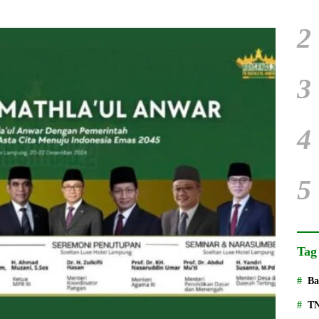
2
3
4
5
Tag
Ba
T