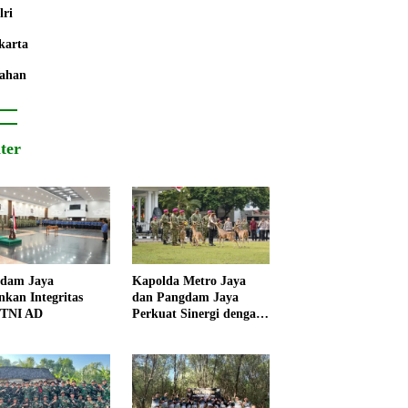
lri
karta
ahan
iter
dam Jaya
Kapolda Metro Jaya
nkan Integritas
dan Pangdam Jaya
 TNI AD
Perkuat Sinergi dengan
Korps Marinir