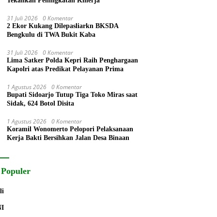
Tekankan Peningkatan Kinerja
31 Juli 2026
0 Komentar
2 Ekor Kukang Dilepasliarkn BKSDA
Bengkulu di TWA Bukit Kaba
31 Juli 2026
0 Komentar
Lima Satker Polda Kepri Raih Penghargaan
Kapolri atas Predikat Pelayanan Prima
1 Agustus 2026
0 Komentar
Bupati Sidoarjo Tutup Tiga Toko Miras saat
Sidak, 624 Botol Disita
1 Agustus 2026
0 Komentar
Koramil Wonomerto Pelopori Pelaksanaan
Kerja Bakti Bersihkan Jalan Desa Binaan
 Populer
li
NI