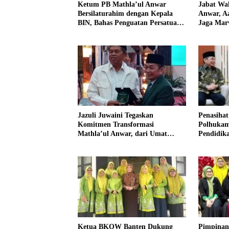
Ketum PB Mathla’ul Anwar
Jabat Wa
Bersilaturahim dengan Kepala
Anwar, Aa
BIN, Bahas Penguatan Persatuan
Jaga Mar
dan Kemajuan Bangsa
Jazuli Juwaini Tegaskan
Penasihat
Komitmen Transformasi
Polhukam
Mathla’ul Anwar, dari Umat
Pendidik
untuk Bangsa
Ketua BKOW Banten Dukung
Pimpinan