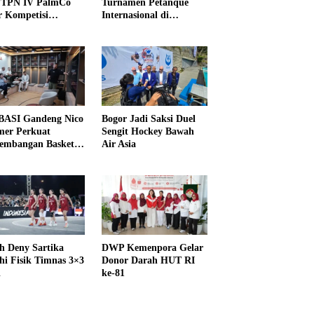
PTPN IV PalmCo
Turnamen Petanque
r Kompetisi
Internasional di
raga
UNDIKMA
ASI Gandeng Nico
Bogor Jadi Saksi Duel
er Perkuat
Sengit Hockey Bawah
embangan Basket
Air Asia
h Deny Sartika
DWP Kemenpora Gelar
hi Fisik Timnas 3×3
Donor Darah HUT RI
i
ke-81