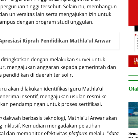
 perguruan tinggi tersebut. Selain itu, membangun
n universitas lain serta mengajukan izin untuk
ampus dengan program studi unggulan.
 Apresiasi Kiprah Pendidikan Mathla’ul Anwar
n ditingkatkan dengan melakukan survei untuk
ktur, mengajukan anggaran kepada pemerintah dan
 pendidikan di daerah terisolir.
guru akan dilakukan identifikasi guru Mathla’ul
Ola
menerima insentif, mengajukan usulan resmi ke
an pendampingan untuk proses sertifikasi.
m
dakwah berbasis teknologi, Mathla’ul Anwar akan
g inklusif. Kemudian mengadakan pelatihan
kal dan memonitor efektivitas
platform
melalui “
data
Sema