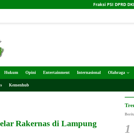
Fraksi PSI DPRD DKI Turun Tangan Bu
Hukum
Opini
Entertainment
Internasional
Olahraga
s
Kemenhub
Tre
Berit
Gelar Rakernas di Lampung
1