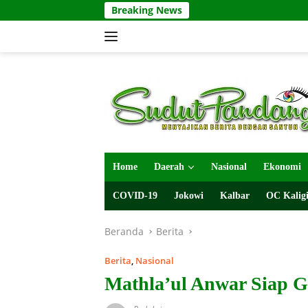
Langsung
Breaking News
ke
konten
Home
Daerah
Nasional
Ekonomi
COVID-19
Jokowi
Kalbar
OC Kaligi
Beranda
Berita
Berita
,
Nasional
Mathla’ul Anwar Siap 