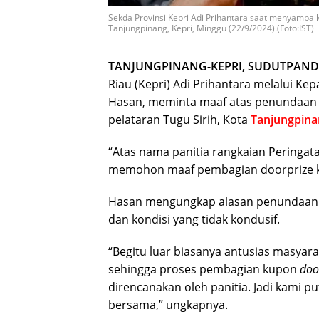
Sekda Provinsi Kepri Adi Prihantara saat menyamp
Tanjungpinang, Kepri, Minggu (22/9/2024).(Foto:IST)
TANJUNGPINANG-KEPRI, SUDUTPAND
Riau (Kepri) Adi Prihantara melalui Ke
Hasan, meminta maaf atas penundaa
pelataran Tugu Sirih, Kota
Tanjungpina
“Atas nama panitia rangkaian Peringata
memohon maaf pembagian doorprize k
Hasan mengungkap alasan penundaan te
dan kondisi yang tidak kondusif.
“Begitu luar biasanya antusias masyar
sehingga proses pembagian kupon
doo
direncanakan oleh panitia. Jadi kami
bersama,” ungkapnya.