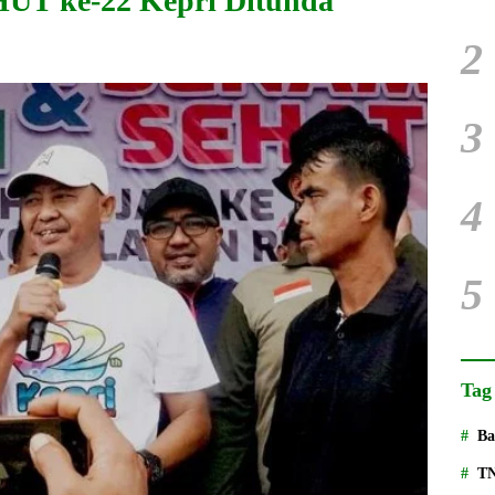
HUT ke-22 Kepri Ditunda
2
3
4
5
Tag
Ba
T