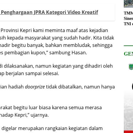
 Penghargaan JPRA Kategori Video Kreatif
TMMD
Sine
TNI 
Keso
 Provinsi Kepri kami meminta maaf atas kejadian
Pemb
asih kepada masyarakat yang sudah hadir. Kita tidak
hadir begitu banyak, bahkan membludak, sehingga
ses pembagian kupon,” sambung Hasan.
GE
di dilaksanakan, namun kegiatan yang dihadiri oleh
ap berjalan sampai selesai.
ian hadiah
doorprize
tidak dibatalkan, namun hanya
yarakat begitu luar biasa karena semua merasa
adap Kepri,” ujarnya.
ini digelar merupakan rangkaian kegiatan dalam