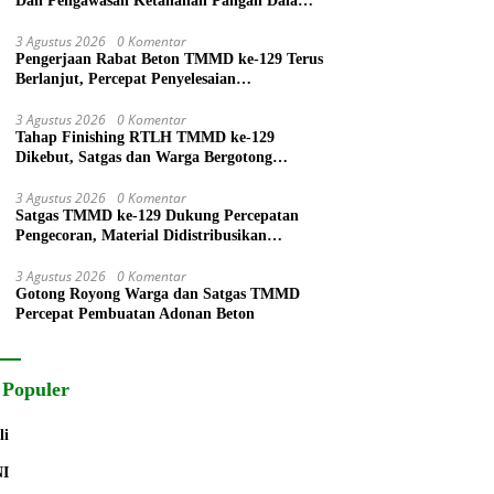
Dan Pengawasan Ketahanan Pangan Dalam
Proses Panen Padi
3 Agustus 2026
0 Komentar
Pengerjaan Rabat Beton TMMD ke-129 Terus
Berlanjut, Percepat Penyelesaian
Infrastruktur Desa
3 Agustus 2026
0 Komentar
Tahap Finishing RTLH TMMD ke-129
Dikebut, Satgas dan Warga Bergotong
Royong Rampungkan Rumah Ibu Tuha
3 Agustus 2026
0 Komentar
Satgas TMMD ke-129 Dukung Percepatan
Pengecoran, Material Didistribusikan
Menggunakan Ember
3 Agustus 2026
0 Komentar
Gotong Royong Warga dan Satgas TMMD
Percepat Pembuatan Adonan Beton
 Populer
li
NI