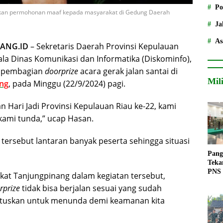
Po
aikan permohonan maaf kepada masyarakat di Gedung Daerah
Ja
As
ANG.ID
– Sekretaris Daerah Provinsi Kepulauan
pala Dinas Komunikasi dan Informatika (Diskominfo),
n pembagian
doorprize
acara gerak jalan santai di
Mil
ng
, pada Minggu (22/9/2024) pagi.
n Hari Jadi Provinsi Kepulauan Riau ke-22, kami
ami tunda,” ucap Hasan.
rsebut lantaran banyak peserta sehingga situasi
Pang
Teka
PNS
akat Tanjungpinang dalam kegiatan tersebut,
rprize
tidak bisa berjalan sesuai yang sudah
 putuskan untuk menunda demi keamanan kita