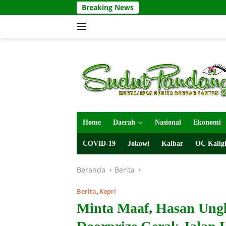
Langsung
Breaking News
ke
konten
Home
Daerah
Nasional
Ekonomi
COVID-19
Jokowi
Kalbar
OC Kaligi
Beranda
Berita
Berita
,
Kepri
Minta Maaf, Hasan Ung