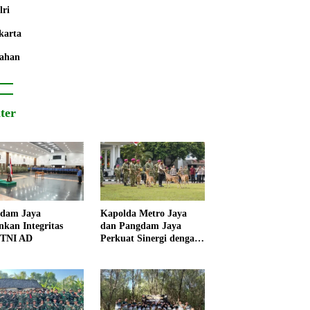
lri
karta
ahan
iter
dam Jaya
Kapolda Metro Jaya
nkan Integritas
dan Pangdam Jaya
 TNI AD
Perkuat Sinergi dengan
Korps Marinir