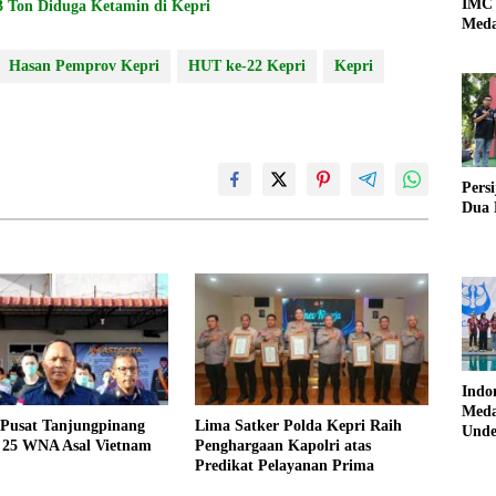
IMC 
 Ton Diduga Ketamin di Kepri
Meda
Hasan Pemprov Kepri
HUT ke-22 Kepri
Kepri
Pers
Dua 
Indo
Meda
Pusat Tanjungpinang
Lima Satker Polda Kepri Raih
Unde
i 25 WNA Asal Vietnam
Penghargaan Kapolri atas
Predikat Pelayanan Prima