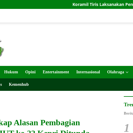
Koramil Tiris Laksanakan Pendampingan Dan 
Hukum
Opini
Entertainment
Internasional
Olahraga
s
Kemenhub
Tre
Berit
kap Alasan Pembagian
1