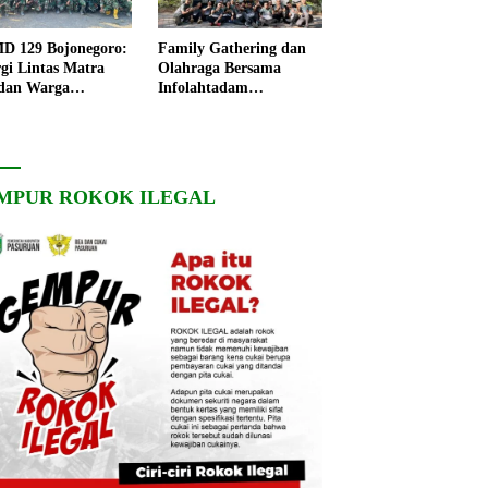
 129 Bojonegoro:
Family Gathering dan
rgi Lintas Matra
Olahraga Bersama
dan Warga
Infolahtadam
ngo, Percepat
V/Brawijaya Pererat
angunan Desa
Soliditas dan
Kebersamaan
MPUR ROKOK ILEGAL