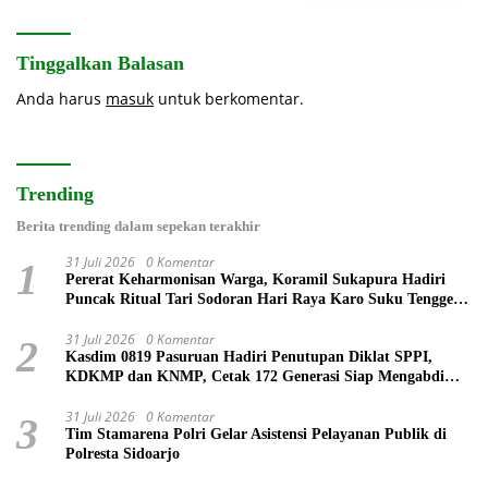
Tinggalkan Balasan
Anda harus
masuk
untuk berkomentar.
Trending
Berita trending dalam sepekan terakhir
31 Juli 2026
0 Komentar
1
Pererat Keharmonisan Warga, Koramil Sukapura Hadiri
Puncak Ritual Tari Sodoran Hari Raya Karo Suku Tengger
di Bromo
31 Juli 2026
0 Komentar
2
Kasdim 0819 Pasuruan Hadiri Penutupan Diklat SPPI,
KDKMP dan KNMP, Cetak 172 Generasi Siap Mengabdi
untuk Negeri
31 Juli 2026
0 Komentar
3
Tim Stamarena Polri Gelar Asistensi Pelayanan Publik di
Polresta Sidoarjo