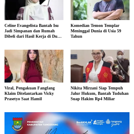
Celine Evangelista Bantah Isu
Komedian Temon Templar
Jadi Simpanan dan Rumah
Meninggal Dunia di Usia 59
Dibeli dari Hasil Kerja di Dunia
Tahun
Hiburan
Viral, Pengakuan Fangfang
Nikita Mirzani Siap Tempuh
Klaim Ditelantarkan Vicky
Jalur Hukum, Bantah Tuduhan
Prasetyo Saat Hamil
Suap Hakim Rp4 Miliar