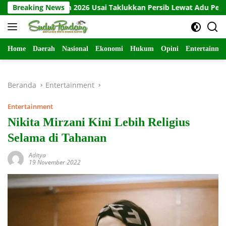
Langsung
Presiden 2026 Usai Taklukkan Persib Lewat Adu Penalti
Breaking News
B
ke
konten
Home
Daerah
Nasional
Ekonomi
Hukum
Opini
Entertainme
Beranda
Entertainment
Entertainment
Nikita Mirzani Kini Lebih Religius
Selama di Tahanan
Aditya
19 November 2022