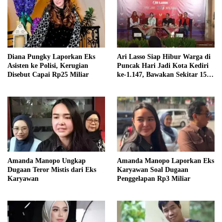
Diana Pungky Laporkan Eks
Ari Lasso Siap Hibur Warga di
Asisten ke Polisi, Kerugian
Puncak Hari Jadi Kota Kediri
Disebut Capai Rp25 Miliar
ke-1.147, Bawakan Sekitar 15
Lagu
Amanda Manopo Ungkap
Amanda Manopo Laporkan Eks
Dugaan Teror Mistis dari Eks
Karyawan Soal Dugaan
Karyawan
Penggelapan Rp3 Miliar