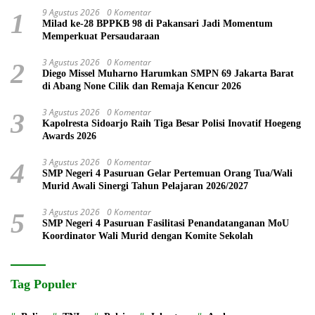
9 Agustus 2026
0 Komentar
1
Milad ke-28 BPPKB 98 di Pakansari Jadi Momentum
Memperkuat Persaudaraan
3 Agustus 2026
0 Komentar
2
Diego Missel Muharno Harumkan SMPN 69 Jakarta Barat
di Abang None Cilik dan Remaja Kencur 2026
3 Agustus 2026
0 Komentar
3
Kapolresta Sidoarjo Raih Tiga Besar Polisi Inovatif Hoegeng
Awards 2026
3 Agustus 2026
0 Komentar
4
SMP Negeri 4 Pasuruan Gelar Pertemuan Orang Tua/Wali
Murid Awali Sinergi Tahun Pelajaran 2026/2027
3 Agustus 2026
0 Komentar
5
SMP Negeri 4 Pasuruan Fasilitasi Penandatanganan MoU
Koordinator Wali Murid dengan Komite Sekolah
Tag Populer