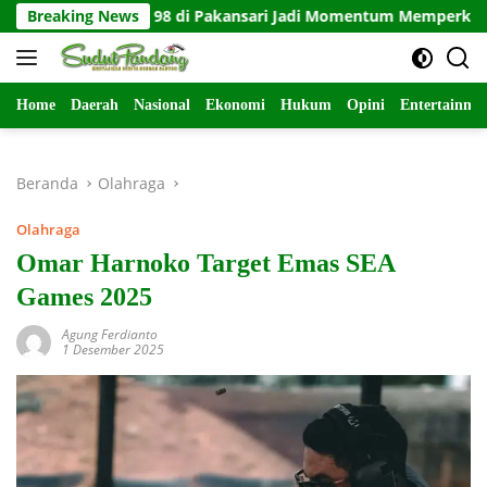
Langsung
-28 BPPKB 98 di Pakansari Jadi Momentum Memperkuat Persauda
Breaking News
ke
konten
Home
Daerah
Nasional
Ekonomi
Hukum
Opini
Entertainme
Beranda
Olahraga
Olahraga
Omar Harnoko Target Emas SEA
Games 2025
Agung Ferdianto
1 Desember 2025